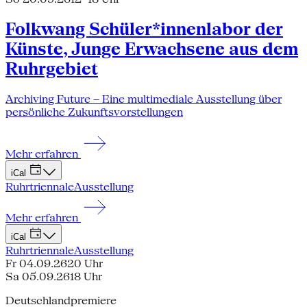
Folkwang Schüler*innenlabor der
Künste, Junge Erwachsene aus dem
Ruhrgebiet
Archiving Future – Eine multimediale Ausstellung über
persönliche Zukunftsvorstellungen
Mehr erfahren
iCal
Ruhrtriennale
Ausstellung
Mehr erfahren
iCal
Ruhrtriennale
Ausstellung
Fr 04.09.26
20 Uhr
Sa 05.09.26
18 Uhr
Deutschlandpremiere