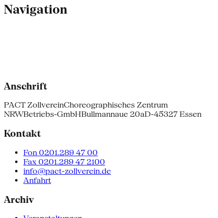
Navigation
Anschrift
PACT Zollverein
Choreographisches Zentrum
NRW
Betriebs-GmbH
Bullmannaue 20a
D-45327 Essen
Kontakt
Fon 0201.289 47 00
Fax 0201.289 47 2100
info@pact-zollverein.de
Anfahrt
Archiv