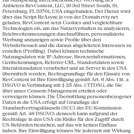
Anbieters RevContent, LLC, 19 3rd Street South, St.
Petersburg, FL 33701, USA eingebunden. Der Dienst wird
über das Script ReAsync.js von der Domain rvty.net
geladen. RevContent setzt Cookies und vergleichbare
Technologien ein, um das Nutzerverhalten zu analysieren,
Reichweitenmessungen durchzuführen, personalisierte
Werbung anzuzeigen sowie Profile über den
Websitebesuch und die daraus abgeleiteten Interessen zu
erstellen (Profiling). Dabei können technische
Nutzungsdaten wie IP-Adresse, Browserinformationen,
Gerätekennungen, Referrer-URL, Standortdaten sowie
Interaktionsdaten verarbeitet und an Server in den USA
übermittelt werden. Rechtsgrundlage für den Einsatz von
RevContent ist Ihre Einwilligung gemäß Art. 6 Abs. 1 lit. a
DSGVO in Verbindung mit § 25 Abs. 1 TTDSG, die Sie
über unser Consent-Management erteilen oder
verweigern können. Die Übermittlung personenbezogener
Daten in die USA erfolgt auf Grundlage der
Standardvertragsklauseln (SCC) der EU-Kommission
gemäß Art. 46 DSGVO; dennoch kann aufgrund der
Rechtslage in den USA ein Risiko für den Zugriff durch
US-Behörden bestehen, auf das wir keinen Einfluss
haben. Ihre Einwilligung können Sie jederzeit mit Wirkung