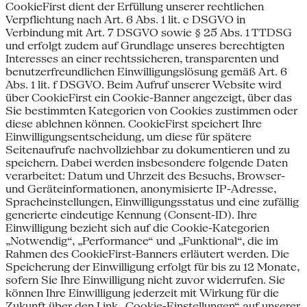
CookieFirst dient der Erfüllung unserer rechtlichen
Verpflichtung nach Art. 6 Abs. 1 lit. c DSGVO in
Verbindung mit Art. 7 DSGVO sowie § 25 Abs. 1 TTDSG
und erfolgt zudem auf Grundlage unseres berechtigten
Interesses an einer rechtssicheren, transparenten und
benutzerfreundlichen Einwilligungslösung gemäß Art. 6
Abs. 1 lit. f DSGVO. Beim Aufruf unserer Website wird
über CookieFirst ein Cookie-Banner angezeigt, über das
Sie bestimmten Kategorien von Cookies zustimmen oder
diese ablehnen können. CookieFirst speichert Ihre
Einwilligungsentscheidung, um diese für spätere
Seitenaufrufe nachvollziehbar zu dokumentieren und zu
speichern. Dabei werden insbesondere folgende Daten
verarbeitet: Datum und Uhrzeit des Besuchs, Browser-
und Geräteinformationen, anonymisierte IP-Adresse,
Spracheinstellungen, Einwilligungsstatus und eine zufällig
generierte eindeutige Kennung (Consent-ID). Ihre
Einwilligung bezieht sich auf die Cookie-Kategorien
„Notwendig“, „Performance“ und „Funktional“, die im
Rahmen des CookieFirst-Banners erläutert werden. Die
Speicherung der Einwilligung erfolgt für bis zu 12 Monate,
sofern Sie Ihre Einwilligung nicht zuvor widerrufen. Sie
können Ihre Einwilligung jederzeit mit Wirkung für die
Zukunft über den Link „Cookie-Einstellungen“ auf unserer