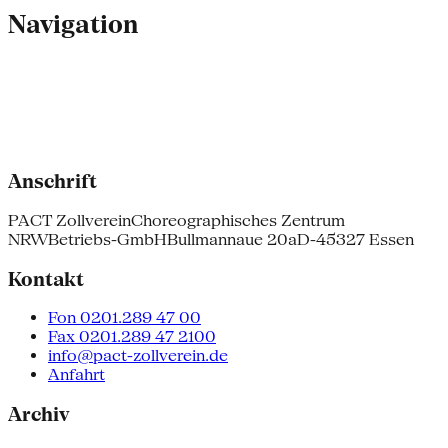
Navigation
Anschrift
PACT Zollverein
Choreographisches Zentrum
NRW
Betriebs-GmbH
Bullmannaue 20a
D-45327 Essen
Kontakt
Fon 0201.289 47 00
Fax 0201.289 47 2100
info@pact-zollverein.de
Anfahrt
Archiv