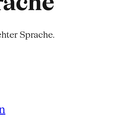
rache
ichter Sprache.
rn