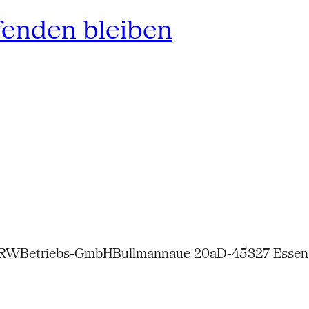
fenden bleiben
NRW
Betriebs-GmbH
Bullmannaue 20a
D-45327 Essen