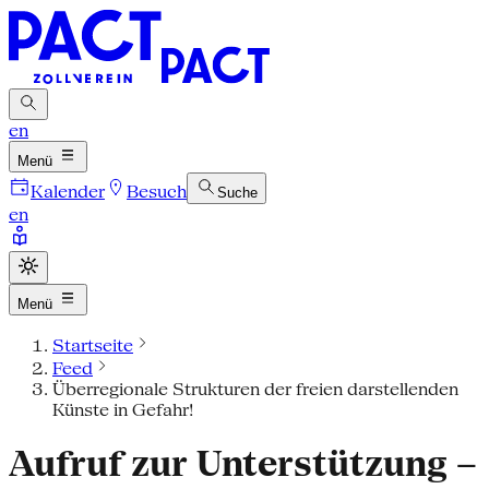
en
Menü
Kalender
Besuch
Suche
en
Menü
Startseite
Feed
Überregionale Strukturen der freien darstellenden
Künste in Gefahr!
Aufruf zur Unterstützung –