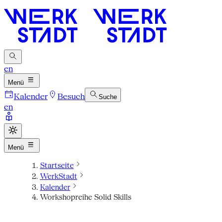
en
Menü
Kalender
Besuch
Suche
en
Menü
Startseite
WerkStadt
Kalender
Workshopreihe Solid Skills