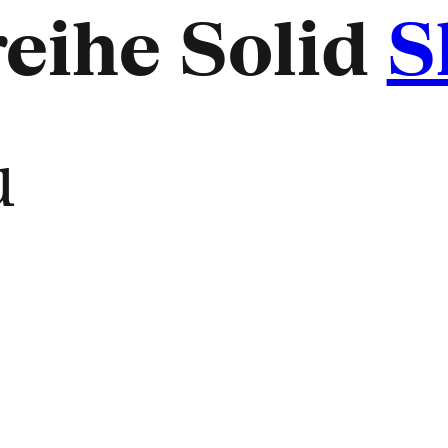
eihe Solid
S
u