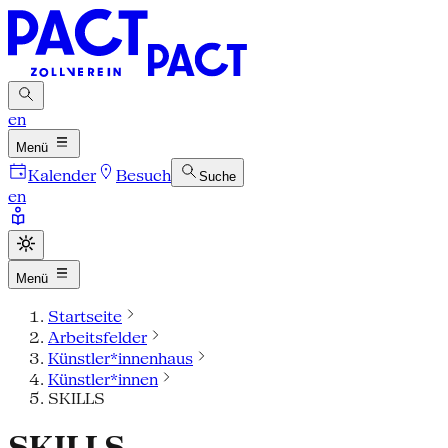
en
Menü
Kalender
Besuch
Suche
en
Menü
Startseite
Arbeitsfelder
Künstler*innenhaus
Künstler*innen
SKILLS