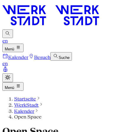
en
Menü
Kalender
Besuch
Suche
en
Menü
Startseite
WerkStadt
Kalender
Open Space
Open Space