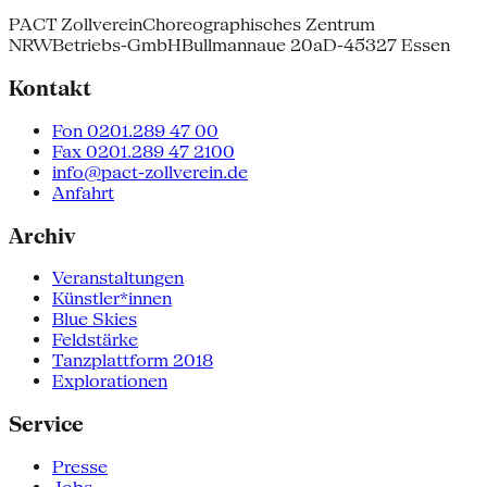
PACT Zollverein
Choreographisches Zentrum
NRW
Betriebs-GmbH
Bullmannaue 20a
D-45327 Essen
Kontakt
Fon 0201.289 47 00
Fax 0201.289 47 2100
info@pact-zollverein.de
Anfahrt
Archiv
Veranstaltungen
Künstler*innen
Blue Skies
Feldstärke
Tanzplattform 2018
Explorationen
Service
Presse