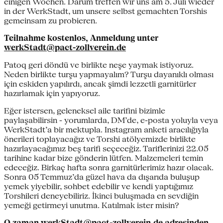
einigen Wochen. Darum treffen wir uns am 5. Juli wieder
in der WerkStadt, um unsere selbst gemachten Torshis
gemeinsam zu probieren.
Teilnahme kostenlos, Anmeldung unter
werkStadt@pact-zollverein.de
Patoq geri döndü ve birlikte neşe yaymak istiyoruz.
Neden birlikte turşu yapmayalım? Turşu dayanıklı olması
için eskiden yapılırdı, ancak şimdi lezzetli garnitürler
hazırlamak için yapıyoruz.
Eğer istersen, geleneksel aile tarifini bizimle
paylaşabilirsin - yorumlarda, DM’de, e-posta yoluyla veya
WerkStadt’a bir mektupla. Instagram anketi aracılığıyla
önerileri toplayacağız ve Torshi atölyemizde birlikte
hazırlayacağımız beş tarifi seçeceğiz. Tariflerinizi 22.05
tarihine kadar bize gönderin lütfen. Malzemeleri temin
edeceğiz. Birkaç hafta sonra garnitürlerimiz hazır olacak.
Sonra 05 Temmuz’da güzel hava da dışarıda buluşup
yemek yiyebilir, sohbet edebilir ve kendi yaptığımız
Torshileri deneyebiliriz. İkinci buluşmada en sevdiğin
yemeği getirmeyi unutma. Katılmak ister misin?
O zaman
werkStadt@pact-zollverein.de
adresinden