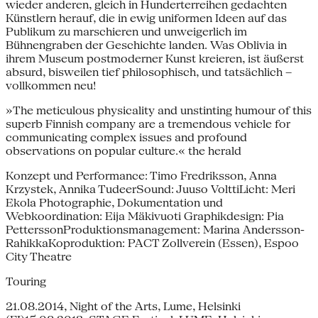
wieder anderen, gleich in Hunderterreihen gedachten
Künstlern herauf, die in ewig uniformen Ideen auf das
Publikum zu marschieren und unweigerlich im
Bühnengraben der Geschichte landen. Was Oblivia in
ihrem Museum postmoderner Kunst kreieren, ist äußerst
absurd, bisweilen tief philosophisch, und tatsächlich –
vollkommen neu!
»The meticulous physicality and unstinting humour of this
superb Finnish company are a tremendous vehicle for
communicating complex issues and profound
observations on popular culture.« the herald
Konzept und Performance: Timo Fredriksson, Anna
Krzystek, Annika TudeerSound: Juuso VolttiLicht: Meri
Ekola Photographie, Dokumentation und
Webkoordination: Eija Mäkivuoti Graphikdesign: Pia
PetterssonProduktionsmanagement: Marina Andersson-
RahikkaKoproduktion: PACT Zollverein (Essen), Espoo
City Theatre
Touring
21.08.2014, Night of the Arts, Lume, Helsinki