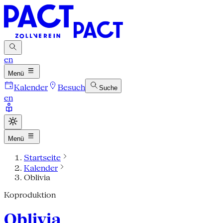
en
Menü
Kalender
Besuch
Suche
en
Menü
Startseite
Kalender
Oblivia
Koproduktion
Oblivia