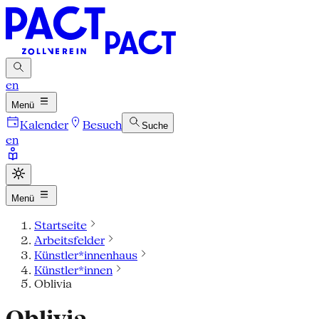
en
Menü
Kalender
Besuch
Suche
en
Menü
Startseite
Arbeitsfelder
Künstler*innenhaus
Künstler*innen
Oblivia