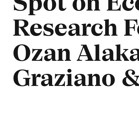
Spot on Ec
Research F
Ozan Alaka
Graziano & 