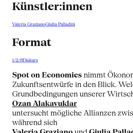
Künstler:innen
Valeria Graziano
Giulia Palladini
Format
1/2/8
Diskurs
Spot on Economies
nimmt Ökonomie
Zukunftsentwürfe in den Blick. Wel
Grundbedingungen unserer Wirtsch
Ozan Alakavuklar
untersucht mögliche Allianzen zwi
während sich
Valeria Graziano
und
Giulia Palla