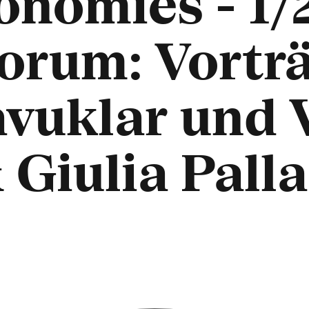
onomies - 1/
orum: Vortr
vuklar und V
Giulia Palla