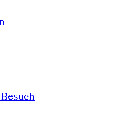
rn
n Besuch