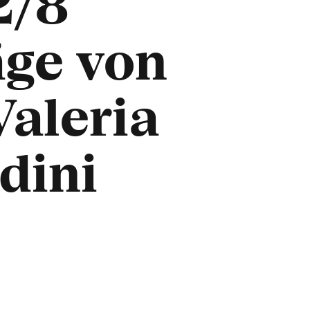
2/8
äge von
aleria
dini