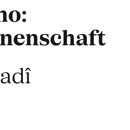
no:
nenschaft
zadî