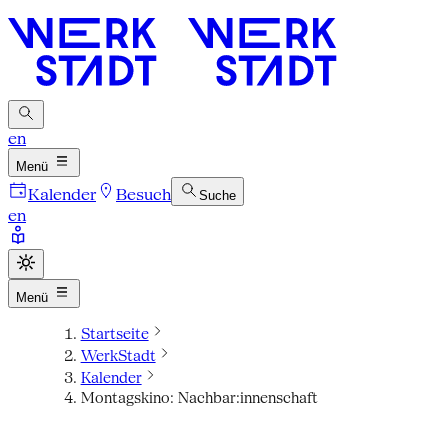
en
Menü
Kalender
Besuch
Suche
en
Menü
Startseite
WerkStadt
Kalender
Montagskino: Nachbar:innenschaft