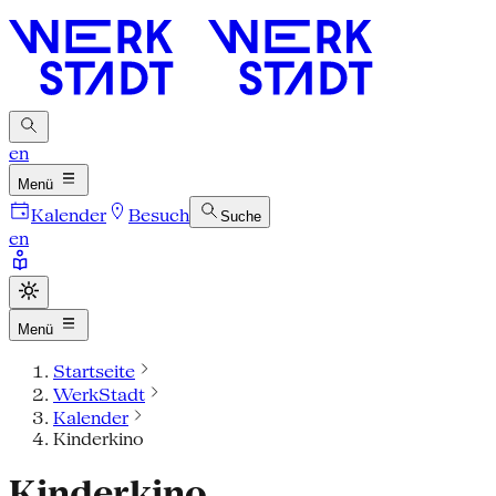
en
Menü
Kalender
Besuch
Suche
en
Menü
Startseite
WerkStadt
Kalender
Kinderkino
Kinderkino