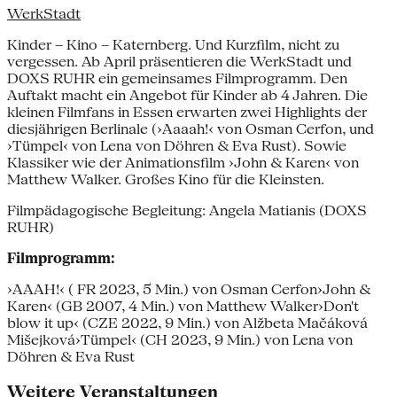
WerkStadt
Kinder – Kino – Katernberg. Und Kurzfilm, nicht zu
vergessen. Ab April präsentieren die WerkStadt und
DOXS RUHR ein gemeinsames Filmprogramm. Den
Auftakt macht ein Angebot für Kinder ab 4 Jahren. Die
kleinen Filmfans in Essen erwarten zwei Highlights der
diesjährigen Berlinale (›Aaaah!‹ von Osman Cerfon, und
›Tümpel‹ von Lena von Döhren & Eva Rust). Sowie
Klassiker wie der Animationsfilm ›John & Karen‹ von
Matthew Walker. Großes Kino für die Kleinsten.
Filmpädagogische Begleitung: Angela Matianis (DOXS
RUHR)
Filmprogramm:
›AAAH!‹ ( FR 2023, 5 Min.) von Osman Cerfon›John &
Karen‹ (GB 2007, 4 Min.) von Matthew Walker›Don't
blow it up‹ (CZE 2022, 9 Min.) von Alžbeta Mačáková
Mišejková›Tümpel‹ (CH 2023, 9 Min.) von Lena von
Döhren & Eva Rust
Weitere Veranstaltungen