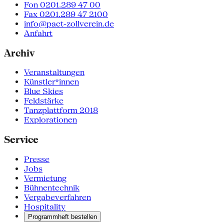
Fon 0201.289 47 00
Fax 0201.289 47 2100
info@pact-zollverein.de
Anfahrt
Archiv
Veranstaltungen
Künstler*innen
Blue Skies
Feldstärke
Tanzplattform 2018
Explorationen
Service
Presse
Jobs
Vermietung
Bühnentechnik
Vergabeverfahren
Hospitality
Programmheft bestellen