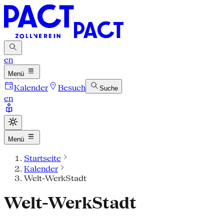
en
Menü
Kalender
Besuch
Suche
en
Menü
Startseite
Kalender
Welt-WerkStadt
Welt-WerkStadt