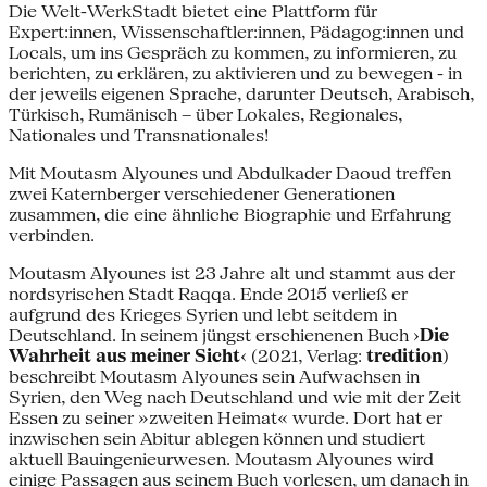
Die Welt-WerkStadt bietet eine Plattform für
Expert:innen, Wissenschaftler:innen, Pädagog:innen und
Locals, um ins Gespräch zu kommen, zu informieren, zu
berichten, zu erklären, zu aktivieren und zu bewegen - in
der jeweils eigenen Sprache, darunter Deutsch, Arabisch,
Türkisch, Rumänisch – über Lokales, Regionales,
Nationales und Transnationales!
Mit Moutasm Alyounes und Abdulkader Daoud treffen
zwei Katernberger verschiedener Generationen
zusammen, die eine ähnliche Biographie und Erfahrung
verbinden.
Moutasm Alyounes ist 23 Jahre alt und stammt aus der
nordsyrischen Stadt Raqqa. Ende 2015 verließ er
aufgrund des Krieges Syrien und lebt seitdem in
Deutschland. In seinem jüngst erschienenen Buch ›
Die
Wahrheit aus meiner Sicht
‹ (2021, Verlag:
tredition
)
beschreibt Moutasm Alyounes sein Aufwachsen in
Syrien, den Weg nach Deutschland und wie mit der Zeit
Essen zu seiner »zweiten Heimat« wurde. Dort hat er
inzwischen sein Abitur ablegen können und studiert
aktuell Bauingenieurwesen. Moutasm Alyounes wird
einige Passagen aus seinem Buch vorlesen, um danach in