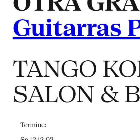
OTRA GRA
Guitarras 
TANGO KO
SALON & 
Termine:
Sa 13.12.03