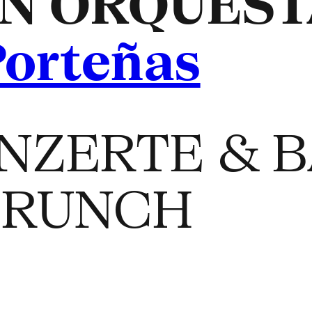
N ORQUESTA
Porteñas
NZERTE & B
BRUNCH