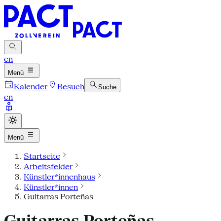
en
Menü
Kalender
Besuch
Suche
en
Menü
Startseite
Arbeitsfelder
Künstler*innenhaus
Künstler*innen
Guitarras Porteñas