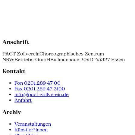
Anschrift
PACT Zollverein
Choreographisches Zentrum
NRW
Betriebs-GmbH
Bullmannaue 20a
D-45327 Essen
Kontakt
Fon 0201.289 47 00
Fax 0201.289 47 2100
info@pact-zollverein.de
Anfahrt
Archiv
Veranstaltungen
Künstler*innen