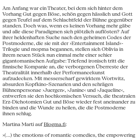
Am Anfang war ein Theater, bei dem sich hinter dem
Vorhang Gut gegen Böse, schön gegen hässlich und Gott
gegen Teufel auf dem Schlachtfeld der Bühne gegenüber
standen. Doch was, wenn es keinen Vorhang mehr gäbe
und alle diese Paradigmen sich plötzlich auflösten? Auf
ihrer heldenhaften Suche nach den geheimen Codes der
Postmoderne, die sie mit der ›Entertainment Island‹-
Trilogie und mopma begannen, stellen sich Oblivia in
ihrem neuen Stück nun einmal mehr einer schier
gigantomanischen Aufgabe: Triefend ironisch tritt die
finnische Kompanie an, die verborgenen Überreste der
Theatralität innerhalb der Performancekunst
aufzudecken. Mit messerscharf gewirktem Wortwitz,
absurden Kopfkino-Szenarien und den schrägen
Bühnenpersonae ›Juergen‹, ›Janine‹ und ›Jaqueline‹,
entwerfen sie den hochkomischen Versuch, die theatralen
Erz-Dichotomien Gut und Böse wieder fest aneinander zu
binden und die Wunde zu heilen, die die Postmoderne
ihnen schlug.
Martina Marti auf
Blogma.fi
:
›(...) the emotions of romantic comedies, the empowering