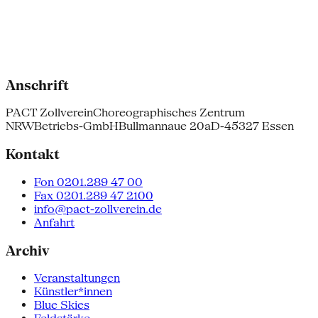
Anschrift
PACT Zollverein
Choreographisches Zentrum
NRW
Betriebs-GmbH
Bullmannaue 20a
D-45327 Essen
Kontakt
Fon 0201.289 47 00
Fax 0201.289 47 2100
info@pact-zollverein.de
Anfahrt
Archiv
Veranstaltungen
Künstler*innen
Blue Skies