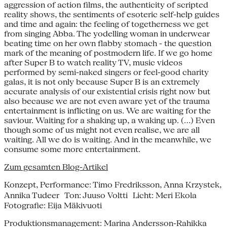
aggression of action films, the authenticity of scripted
reality shows, the sentiments of esoteric self-help guides
and time and again: the feeling of togetherness we get
from singing Abba. The yodelling woman in underwear
beating time on her own flabby stomach - the question
mark of the meaning of postmodern life. If we go home
after Super B to watch reality TV, music videos
performed by semi-naked singers or feel-good charity
galas, it is not only because Super B is an extremely
accurate analysis of our existential crisis right now but
also because we are not even aware yet of the trauma
entertainment is inflicting on us. We are waiting for the
saviour. Waiting for a shaking up, a waking up. (...) Even
though some of us might not even realise, we are all
waiting. All we do is waiting. And in the meanwhile, we
consume some more entertainment.
Zum gesamten Blog-Artikel
Konzept, Performance: Timo Fredriksson, Anna Krzystek,
Annika Tudeer Ton: Juuso Voltti Licht: Meri Ekola
Fotografie: Eija Mäkivuoti
Produktionsmanagement: Marina Andersson-Rahikka