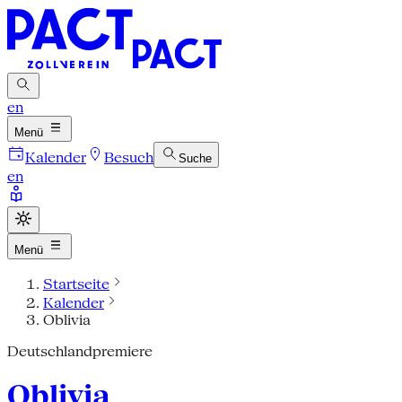
en
Menü
Kalender
Besuch
Suche
en
Menü
Startseite
Kalender
Oblivia
Deutschlandpremiere
Oblivia