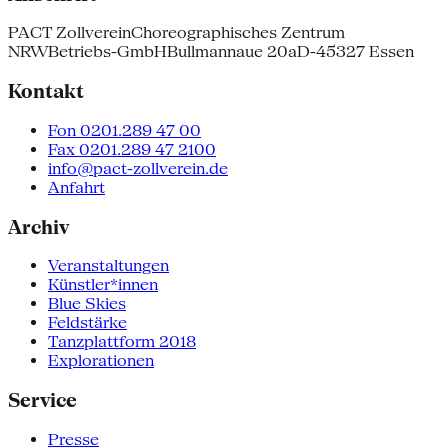
PACT Zollverein
Choreographisches Zentrum
NRW
Betriebs-GmbH
Bullmannaue 20a
D-45327 Essen
Kontakt
Fon 0201.289 47 00
Fax 0201.289 47 2100
info@pact-zollverein.de
Anfahrt
Archiv
Veranstaltungen
Künstler*innen
Blue Skies
Feldstärke
Tanzplattform 2018
Explorationen
Service
Presse