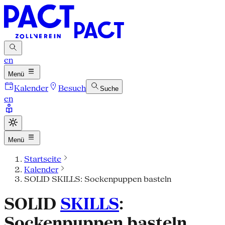
en
Menü
Kalender
Besuch
Suche
en
Menü
Startseite
Kalender
SOLID SKILLS: Sockenpuppen basteln
SOLID
SKILLS
:
Sockenpuppen basteln