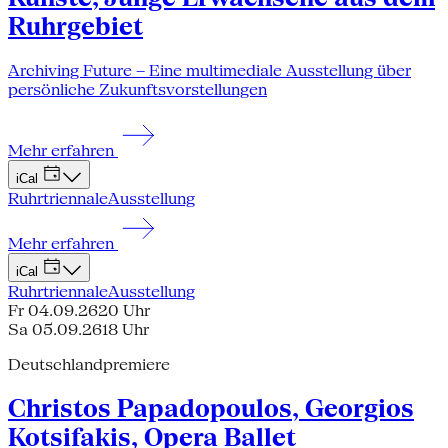
Ruhrgebiet
Archiving Future – Eine multimediale Ausstellung über
persönliche Zukunftsvorstellungen
Mehr erfahren
iCal
Ruhrtriennale
Ausstellung
Mehr erfahren
iCal
Ruhrtriennale
Ausstellung
Fr 04.09.26
20 Uhr
Sa 05.09.26
18 Uhr
Deutschlandpremiere
Christos Papadopoulos, Georgios
Kotsifakis, Opera Ballet