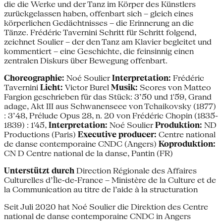
die die Werke und der Tanz im Körper des Künstlers
zurückgelassen haben, offenbart sich – gleich eines
körperlichen Gedächtnisses – die Erinnerung an die
Tänze. Frédéric Tavernini Schritt für Schritt folgend,
zeichnet Soulier – der den Tanz am Klavier begleitet und
kommentiert – eine Geschichte, die feinsinnig einen
zentralen Diskurs über Bewegung offenbart.
Choreographie:
Noé Soulier
Interpretation:
Frédéric
Tavernini
Licht:
Victor Burel
Musik:
Scores von Matteo
Fargion geschrieben für das Stück: 3’50 und 1'59, Grand
adage, Akt III aus Schwanenseee von Tchaikovsky (1877)
: 3’48, Prélude Opus 28, n. 20 von Frédéric Chopin (1835-
1839) : 1'45,
Interpretation:
Noé Soulier
Produktion:
ND
Productions (Paris)
Executive producer:
Centre national
de danse contemporaine CNDC (Angers)
Koproduktion:
CN D Centre national de la danse, Pantin (FR)
Unterstützt durch
Direction Régionale des Affaires
Culturelles d’Île-de-France – Ministère de la Culture et de
la Communication au titre de l’aide à la structuration
Seit Juli 2020 hat Noé Soulier die Direktion des Centre
national de danse contemporaine CNDC in Angers