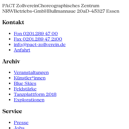
PACT Zollverein
Choreographisches Zentrum
NRW
Betriebs-GmbH
Bullmannaue 20a
D-45327 Essen
Kontakt
Fon 0201.289 47 00
Fax 0201.289 47 2100
info@pact-zollverein.de
Anfahrt
Archiv
Veranstaltungen
Künstler*innen
Blue Skies
Feldstärke
Tanzplattform 2018
Explorationen
Service
Presse
Jobs