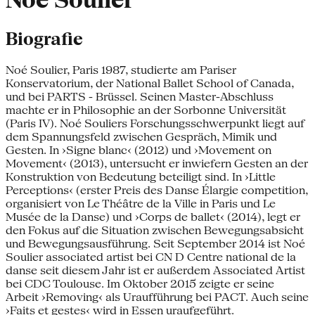
Noé Soulier
Biografie
Noé Soulier, Paris 1987, studierte am Pariser
Konservatorium, der National Ballet School of Canada,
und bei PARTS - Brüssel. Seinen Master-Abschluss
machte er in Philosophie an der Sorbonne Universität
(Paris IV). Noé Souliers Forschungsschwerpunkt liegt auf
dem Spannungsfeld zwischen Gespräch, Mimik und
Gesten. In ›Signe blanc‹ (2012) und ›Movement on
Movement‹ (2013), untersucht er inwiefern Gesten an der
Konstruktion von Bedeutung beteiligt sind. In ›Little
Perceptions‹ (erster Preis des Danse Élargie competition,
organisiert von Le Théâtre de la Ville in Paris und Le
Musée de la Danse) und ›Corps de ballet‹ (2014), legt er
den Fokus auf die Situation zwischen Bewegungsabsicht
und Bewegungsausführung. Seit September 2014 ist Noé
Soulier associated artist bei CN D Centre national de la
danse seit diesem Jahr ist er außerdem Associated Artist
bei CDC Toulouse. Im Oktober 2015 zeigte er seine
Arbeit ›Removing‹ als Uraufführung bei PACT. Auch seine
›Faits et gestes‹ wird in Essen uraufgeführt.