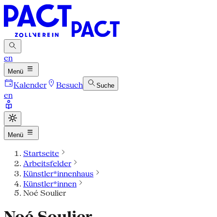
en
Menü
Kalender
Besuch
Suche
en
Menü
Startseite
Arbeitsfelder
Künstler*innenhaus
Künstler*innen
Noé Soulier