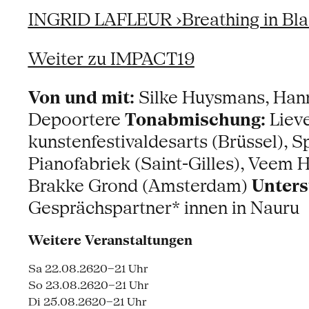
INGRID LAFLEUR ›Breathing in Bla
Weiter zu IMPACT19
Von und mit:
Silke Huysmans, Han
Depoortere
Tonabmischung:
Liev
kunstenfestivaldesarts (Brüssel), 
Pianofabriek (Saint-Gilles), Veem
Brakke Grond (Amsterdam)
Unters
Gesprächspartner* innen in Nauru
Weitere Veranstaltungen
Sa 22.08.26
20–21 Uhr
So 23.08.26
20–21 Uhr
Di 25.08.26
20–21 Uhr