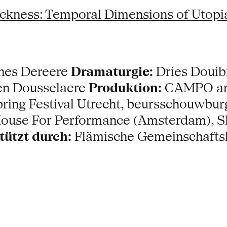
ckness: Temporal Dimensions of Utopi
nes Dereere
Dramaturgie:
Dries Douib
en Dousselaere
Produktion:
CAMPO art
Spring Festival Utrecht, beursschouwbu
 House For Performance (Amsterdam), 
tützt durch:
Flämische Gemeinschaft