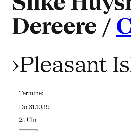
Silke Huy
Dereere /
›Pleasant I
Termine:
Do 31.10.19
21 Uhr