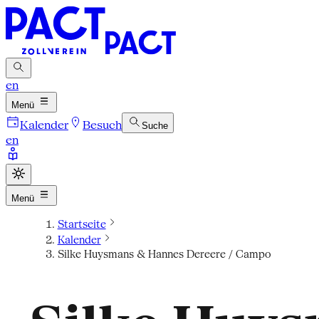
en
Menü
Kalender
Besuch
Suche
en
Menü
Startseite
Kalender
Silke Huysmans & Hannes Dereere / Campo