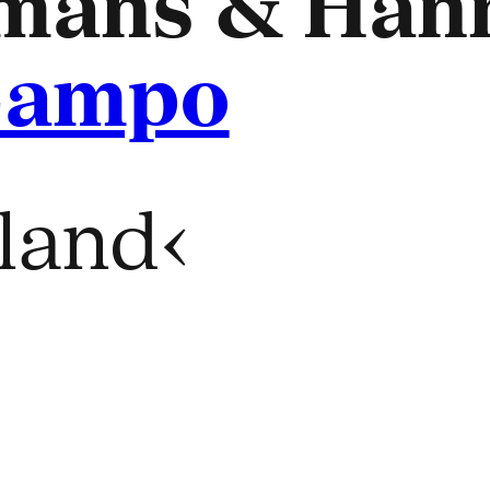
smans & Han
Campo
sland‹