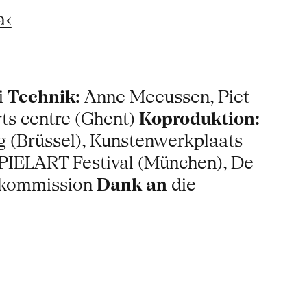
a‹
i
Technik:
Anne Meeussen, Piet
s centre (Ghent)
Koproduktion:
rg (Brüssel), Kunstenwerkplaats
SPIELART Festival (München), De
skommission
Dank an
die