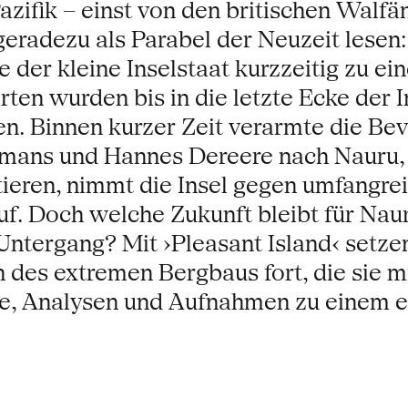
Pazifik – einst von den britischen Walf
 geradezu als Parabel der Neuzeit lese
 der kleine Inselstaat kurzzeitig zu ei
ten wurden bis in die letzte Ecke der I
. Binnen kurzer Zeit verarmte die Bevö
smans und Hannes Dereere nach Nauru,
tieren, nimmt die Insel gegen umfangre
 auf. Doch welche Zukunft bleibt für 
Untergang? Mit ›Pleasant Island‹ setz
des extremen Bergbaus fort, die sie m
, Analysen und Aufnahmen zu einem e