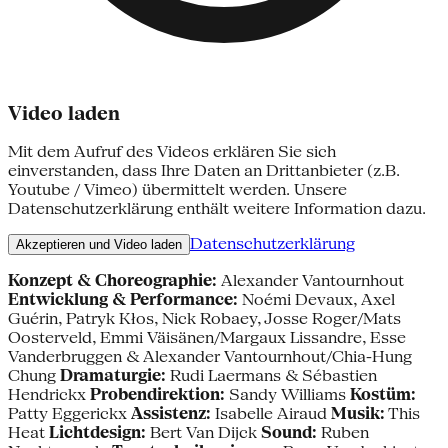
Video laden
Mit dem Aufruf des Videos erklären Sie sich
einverstanden, dass Ihre Daten an Drittanbieter (z.B.
Youtube / Vimeo) übermittelt werden. Unsere
Datenschutzerklärung enthält weitere Information dazu.
Datenschutzerklärung
Akzeptieren und Video laden
Konzept & Choreographie:
Alexander Vantournhout
Entwicklung & Performance:
Noémi Devaux, Axel
Guérin, Patryk Kłos, Nick Robaey, Josse Roger/Mats
Oosterveld, Emmi Väisänen/Margaux Lissandre, Esse
Vanderbruggen & Alexander Vantournhout/Chia-Hung
Chung
Dramaturgie:
Rudi Laermans & Sébastien
Hendrickx
Probendirektion:
Sandy Williams
Kostüm:
Patty Eggerickx
Assistenz:
Isabelle Airaud
Musik:
This
Heat
Lichtdesign:
Bert Van Dijck
Sound:
Ruben