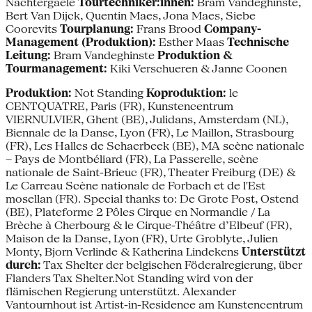
Nachtergaele
Tourtechniker:innen:
Bram Vandeghinste,
Bert Van Dijck, Quentin Maes, Jona Maes, Siebe
Coorevits
Tourplanung:
Frans Brood
Company-
Management (Produktion):
Esther Maas
Technische
Leitung:
Bram Vandeghinste
Produktion &
Tourmanagement:
Kiki Verschueren & Janne Coonen
Produktion:
Not Standing
Koproduktion:
le
CENTQUATRE, Paris (FR), Kunstencentrum
VIERNULVIER, Ghent (BE), Julidans, Amsterdam (NL),
Biennale de la Danse, Lyon (FR), Le Maillon, Strasbourg
(FR), Les Halles de Schaerbeek (BE), MA scène nationale
– Pays de Montbéliard (FR), La Passerelle, scène
nationale de Saint-Brieuc (FR), Theater Freiburg (DE) &
Le Carreau Scène nationale de Forbach et de l'Est
mosellan (FR). Special thanks to: De Grote Post, Ostend
(BE), Plateforme 2 Pôles Cirque en Normandie / La
Brèche à Cherbourg & le Cirque-Théâtre d’Elbeuf (FR),
Maison de la Danse, Lyon (FR), Urte Groblyte, Julien
Monty, Bjorn Verlinde & Katherina Lindekens
Unterstützt
durch:
Tax Shelter der belgischen Föderalregierung, über
Flanders Tax Shelter.Not Standing wird von der
flämischen Regierung unterstützt. Alexander
Vantournhout ist Artist-in-Residence am Kunstencentrum