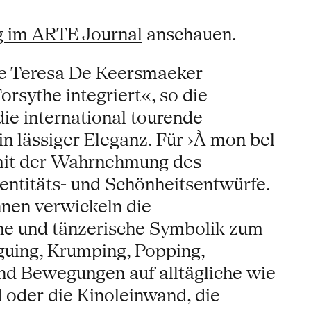
g im ARTE Journal
anschauen.
nne Teresa De Keersmaeker
rsythe integriert«, so die
ie international tourende
n lässiger Eleganz. Für ›À mon bel
 mit der Wahrnehmung des
dentitäts- und Schönheitsentwürfe.
nen verwickeln die
che und tänzerische Symbolik zum
oguing, Krumping, Popping,
nd Bewegungen auf alltägliche wie
 oder die Kinoleinwand, die