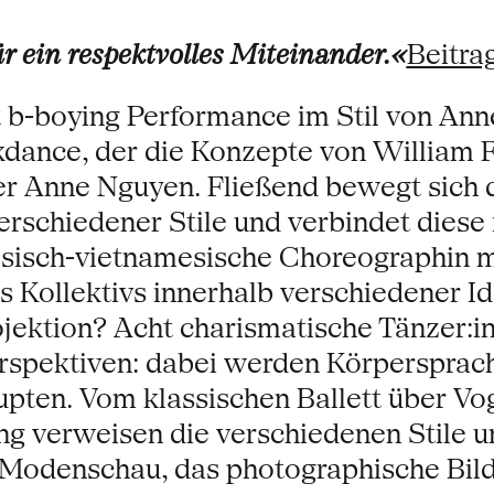
r ein respektvolles Miteinander.«
Beitra
rt b-boying Performance im Stil von A
kdance, der die Konzepte von William Fo
er Anne Nguyen. Fließend bewegt sich d
rschiedener Stile und verbindet diese i
zösisch-vietnamesische Choreographin
s Kollektivs innerhalb verschiedener I
ektion? Acht charismatische Tänzer:in
Perspektiven: dabei werden Körperspra
aupten. Vom klassischen Ballett über V
g verweisen die verschiedenen Stile u
 Modenschau, das photographische Bild