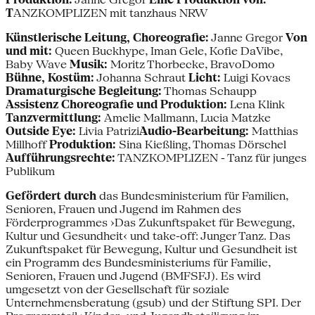
T
ANZKOMPLIZEN mit tanzhaus NRW
Künstlerische Leitung, Choreografie:
Janne Gregor
Von
und mit:
Queen Buckhype, Iman Gele, Kofie DaVibe,
Baby Wave
Musik:
Moritz Thorbecke, BravoDomo
Bühne, Kostüm:
Johanna Schraut
Licht:
Luigi Kovacs
Dramaturgische Begleitung:
Thomas Schaupp
Assistenz Choreografie und Produktion:
Lena Klink
Tanzvermittlung:
Amelie Mallmann, Lucia Matzke
Outside Eye:
Livia Patrizi
Audio-Bearbeitung:
Matthias
Millhoff
Produktion:
Sina Kießling, Thomas Dörschel
Aufführungsrechte:
TANZKOMPLIZEN - Tanz für junges
Publikum
Gefördert durch
das Bundesministerium für Familien,
Senioren, Frauen und Jugend im Rahmen des
Förderprogrammes ›Das Zukunftspaket für Bewegung,
Kultur und Gesundheit‹ und take-off: Junger Tanz. Das
Zukunftspaket für Bewegung, Kultur und Gesundheit ist
ein Programm des Bundesministeriums für Familie,
Senioren, Frauen und Jugend (BMFSFJ). Es wird
umgesetzt von der Gesellschaft für soziale
Unternehmensberatung (gsub) und der Stiftung SPI. Der