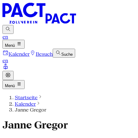
en
Menü
Kalender
Besuch
Suche
en
Menü
Startseite
Kalender
Janne Gregor
Janne Gregor