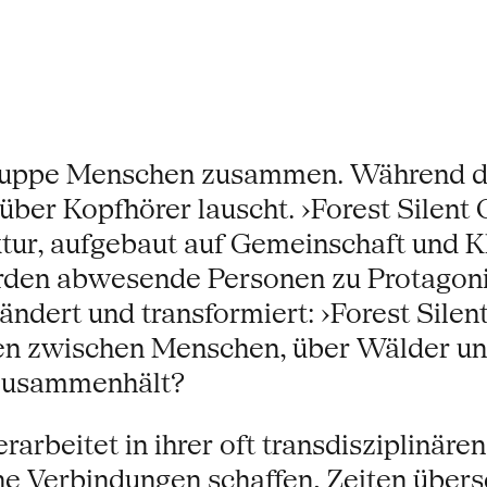
ppe Menschen zusammen. Während die 
über Kopfhörer lauscht. ›Forest Silent 
tur, aufgebaut auf Gemeinschaft und 
erden abwesende Personen zu Protagoni
ndert und transformiert: ›Forest Silen
 zwischen Menschen, über Wälder und G
s zusammenhält?
arbeitet in ihrer oft transdisziplinäre
che Verbindungen schaffen, Zeiten übe