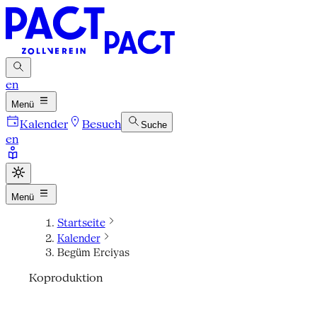
en
Menü
Kalender
Besuch
Suche
en
Menü
Startseite
Kalender
Begüm Erciyas
Koproduktion