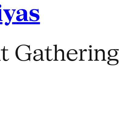
iyas
nt Gathering