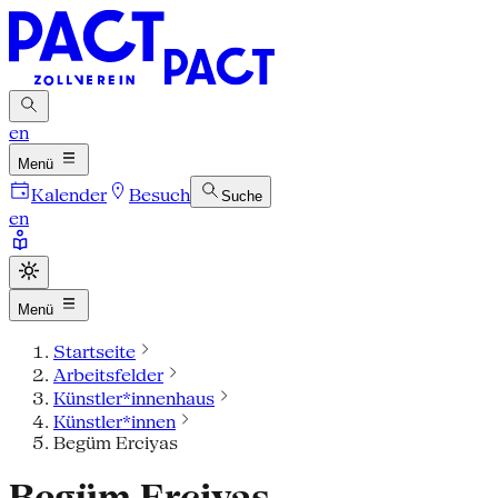
en
Menü
Kalender
Besuch
Suche
en
Menü
Startseite
Arbeitsfelder
Künstler*innenhaus
Künstler*innen
Begüm Erciyas