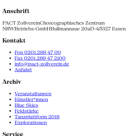
Anschrift
PACT Zollverein
Choreographisches Zentrum
NRW
Betriebs-GmbH
Bullmannaue 20a
D-45327 Essen
Kontakt
Fon 0201.289 47 00
Fax 0201.289 47 2100
info@pact-zollverein.de
Anfahrt
Archiv
Veranstaltungen
Künstler*innen
Blue Skies
Feldstärke
Tanzplattform 2018
Explorationen
Service