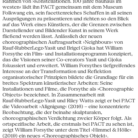
Rahmen von ›Konstellationen. 100 jahre bauhaus im
westen‹ lädt ihn PACT gemeinsam mit dem Museum
Folkwang ein, sein facettenreiches Schaffen in all seinen
Ausprägungen zu präsentieren und richten so den Blick
auf das Werk eines Künstlers, der die Grenzen zwischen
Darstellender und Bildender Kunst in seinem Werk
fließend werden lässt. Anlässlich der neuen
choreographischen Auftragsarbeit ›Neighbours‹ von
Rauf›RubberLegz‹Yasit und Brigel Gjoka hat William
Forsythe ein Film- und Installationsprogramm konzipiert,
das die Visionen seiner Co-creators Yasit und Gjoka
fokussiert und erweitert. William Forsythes tiefgreifendes
Interesse an der Transformation und Reflektion
organisatorischer Prinzipien bildete die Grundlage für ein
breites Spektrum künstlerischer Arbeiten: Seine
Installationen und Filme, die Forsythe als ›Choreographic
Objects‹ bezeichnet. In Zusammenarbeit mit
Rauf›RubberLegz‹Yasit und Riley Watts zeigt er bei PACT
die Videoarbeit ›Alignigung‹ (2016) – eine konzentrierte
Beobachtung, die der beinahe skulpturalen,
choreographischen Verdichtung zweier Körper folgt. Als
ortspezifische Arbeit, die erstmals bei PACT zu sehen ist,
zeigt William Forsythe unter dem Titel ›Himmel & Hölle‹
(2019) ein neues ›Choreographisches Objekt‹.