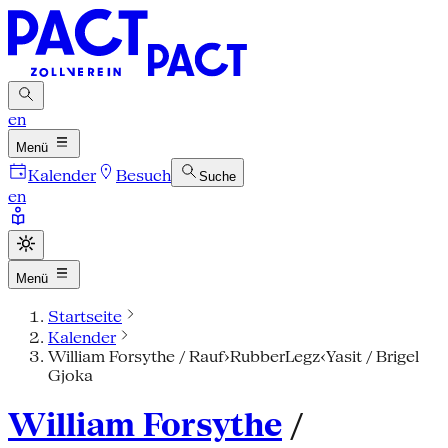
en
Menü
Kalender
Besuch
Suche
en
Menü
Startseite
Kalender
William Forsythe / Rauf›RubberLegz‹Yasit / Brigel
Gjoka
William Forsythe
/