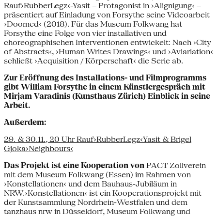
Rauf›RubberLegz‹-Yasit – Protagonist in ›Alignigung‹ –
präsentiert auf Einladung von Forsythe seine Videoarbeit
›Doomed‹ (2018). Für das Museum Folkwang hat
Forsythe eine Folge von vier installativen und
choreographischen Interventionen entwickelt: Nach ›City
of Abstracts‹, ›Human Writes Drawings‹ und ›Aviariation‹
schließt ›Acquisition / Körperschaft‹ die Serie ab.
Zur Eröffnung des Installations- und Filmprogramms
gibt William Forsythe in einem Künstlergespräch mit
Mirjam Varadinis (Kunsthaus Zürich) Einblick in seine
Arbeit.
Außerdem:
29. & 30.11., 20 Uhr Rauf›RubberLegz‹Yasit & Brigel
Gjoka›Neighbours‹
Das Projekt ist eine Kooperation von
PACT Zollverein
mit dem Museum Folkwang (Essen) im Rahmen von
›Konstellationen‹ und dem Bauhaus-Jubiläum in
NRW.›Konstellationen‹ ist ein Kooperationsprojekt mit
der Kunstsammlung Nordrhein-Westfalen und dem
tanzhaus nrw in Düsseldorf, Museum Folkwang und