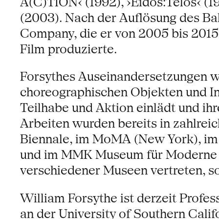
A(C)TION‹ (1992), ›Eidos:Telos‹ (
(2003). Nach der Auflösung des Bal
Company, die er von 2005 bis 2015 
Film produzierte.
Forsythes Auseinandersetzungen w
choreographischen Objekten und In
Teilhabe und Aktion einlädt und i
Arbeiten wurden bereits in zahlreic
Biennale, im MoMA (New York), im 
und im MMK Museum für Moderne Ku
verschiedener Museen vertreten, 
William Forsythe ist derzeit Profe
an der University of Southern Cali