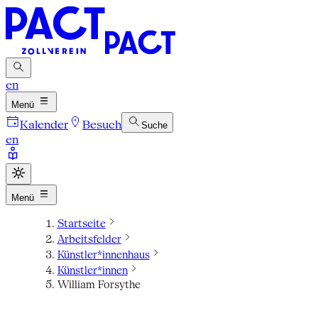
en
Menü
Kalender
Besuch
Suche
en
Menü
Startseite
Arbeitsfelder
Künstler*innenhaus
Künstler*innen
William Forsythe