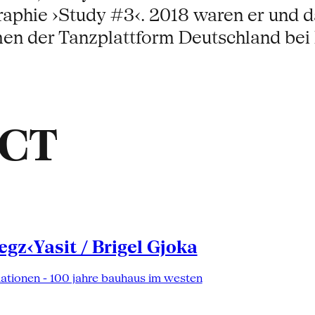
raphie ›Study #3‹. 2018 waren er und
men der Tanzplattform Deutschland bei
ACT
gz‹Yasit / Brigel Gjoka
lationen - 100 jahre bauhaus im westen