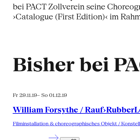
bei PACT Zollverein seine Choreog
›Catalogue (First Edition)‹ im Rah
Bisher bei P
Fr 29.11.19
– So 01.12.19
William Forsythe / Rauf›RubberLe
Filminstallation & choreographisches Objekt / Konstel