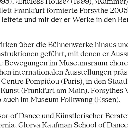
1995), ›Endless House‹ (1999), ›Kamme
lett Frankfurt formierte Forsythe 200
leitete und mit der er Werke in den Ber
irken über die Bühnenwerke hinaus un
struktionen geführt, mit denen er Auss
hre Bewegungen im Museumsraum choreo
hen internationalen Ausstellungen präse
Centre Pompidou (Paris), in den Staa
nst (Frankfurt am Main). Forsythes 
so auch im Museum Folkwang (Essen).
ssor of Dance und Künstlerischer Berate
fornia, Glorya Kaufman School of Dance