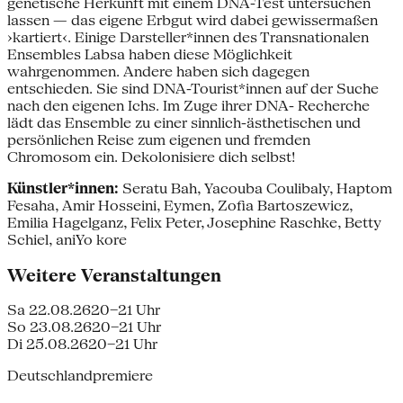
genetische Herkunft mit einem DNA-Test untersuchen
lassen — das eigene Erbgut wird dabei gewissermaßen
›kartiert‹. Einige Darsteller*innen des Transnationalen
Ensembles Labsa haben diese Möglichkeit
wahrgenommen. Andere haben sich dagegen
entschieden. Sie sind DNA-Tourist*innen auf der Suche
nach den eigenen Ichs. Im Zuge ihrer DNA- Recherche
lädt das Ensemble zu einer sinnlich-ästhetischen und
persönlichen Reise zum eigenen und fremden
Chromosom ein. Dekolonisiere dich selbst!
Künstler*innen:
Seratu Bah, Yacouba Coulibaly, Haptom
Fesaha, Amir Hosseini, Eymen, Zofia Bartoszewicz,
Emilia Hagelganz, Felix Peter, Josephine Raschke, Betty
Schiel, aniYo kore
Weitere Veranstaltungen
Sa 22.08.26
20–21 Uhr
So 23.08.26
20–21 Uhr
Di 25.08.26
20–21 Uhr
Deutschlandpremiere