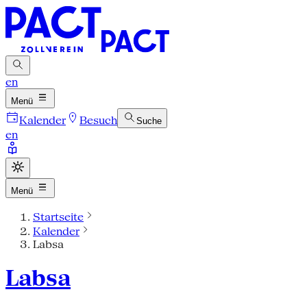
en
Menü
Kalender
Besuch
Suche
en
Menü
Startseite
Kalender
Labsa
Labsa