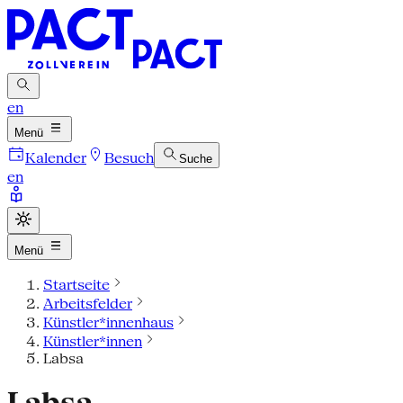
en
Menü
Kalender
Besuch
Suche
en
Menü
Startseite
Arbeitsfelder
Künstler*innenhaus
Künstler*innen
Labsa