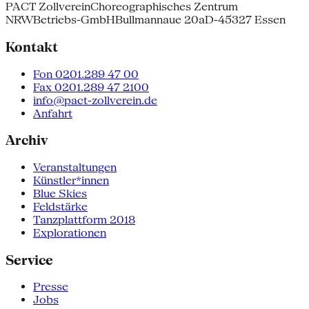
PACT Zollverein
Choreographisches Zentrum
NRW
Betriebs-GmbH
Bullmannaue 20a
D-45327 Essen
Kontakt
Fon 0201.289 47 00
Fax 0201.289 47 2100
info@pact-zollverein.de
Anfahrt
Archiv
Veranstaltungen
Künstler*innen
Blue Skies
Feldstärke
Tanzplattform 2018
Explorationen
Service
Presse
Jobs