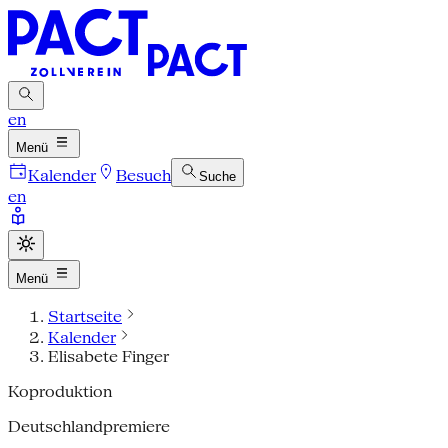
en
Menü
Kalender
Besuch
Suche
en
Menü
Startseite
Kalender
Elisabete Finger
Koproduktion
Deutschlandpremiere