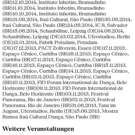
(BR)12.10.2014, Instituto Inhotim, Brumadinho
(BR)11.10.2014, Instituto Inhotim, Brumadinho
(BR)10.10.2014, Instituto Inhotim, Brumadinho
(BR)31.08.2014, Itaú Cultural, São Paulo (BR)30.08.2014,
Itaú Cultural, São Paulo (BR)24.08.2014, IC 8, Salvador
(BR)15.06.2014, Schaubühne, Leipzig (DE)14.06.2014,
Schaubühne, Leipzig (DE)13.02.2014, Uferstudios, Berlin
(DE)12.01.2014, Fabrik Potsdam, Potsdam
(DE)17.12.2013, PACT Zollverein, Essen (DE)17.11.2013,
Espaço Cênico, Curitiba (BR)18.11.2013, Espaço Cênico,
Curitiba (BR)17.11.2013, Espaço Cênico, Curitiba
(BR)16.11.2013, Espaço Cênico, Curitiba (BR)15.11.2013,
Espaço Cênico, Curitiba (BR)14.11.2013, Espaço Cênico,
Curitiba (BR)13.11.2013, Espaço Cênico, Curitiba
(BR)10.11.2013, FID Forum International de Dança, Belo
Horizonte (BR)09.11.2013, FID Forum International de
Dança, Belo Horizonte (BR)03.11.2013, Festival
Panorama, Rio de Janeiro (BR)02.11.2013, Festival
Panorama, Rio de Janeiro (BR)31.08.2013, Tanz im
August, Uferstudios, Berlin (DE)15.06.2013, Mostra
Rumos Itaú Cultural Dança, São Paulo (BR)
Weitere Veranstaltungen