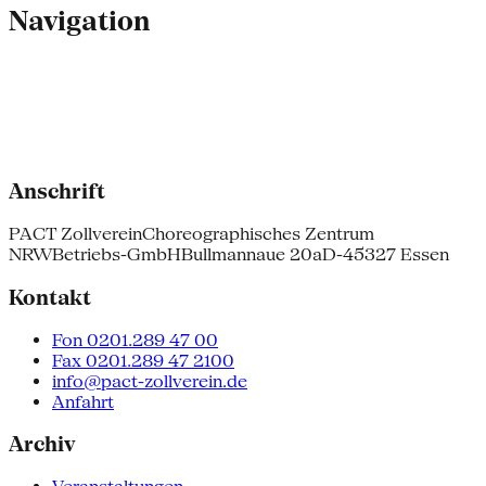
Navigation
Anschrift
PACT Zollverein
Choreographisches Zentrum
NRW
Betriebs-GmbH
Bullmannaue 20a
D-45327 Essen
Kontakt
Fon 0201.289 47 00
Fax 0201.289 47 2100
info@pact-zollverein.de
Anfahrt
Archiv