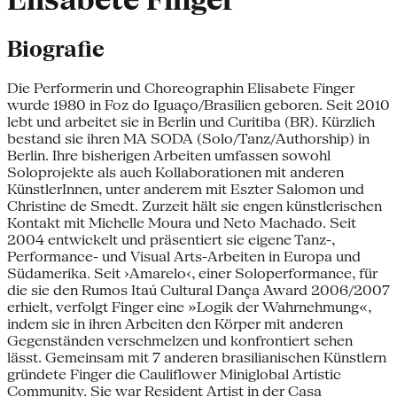
Elisabete Finger
Biografie
Die Performerin und Choreographin Elisabete Finger
wurde 1980 in Foz do Iguaço/Brasilien geboren. Seit 2010
lebt und arbeitet sie in Berlin und Curitiba (BR). Kürzlich
bestand sie ihren MA SODA (Solo/Tanz/Authorship) in
Berlin. Ihre bisherigen Arbeiten umfassen sowohl
Soloprojekte als auch Kollaborationen mit anderen
KünstlerInnen, unter anderem mit Eszter Salomon und
Christine de Smedt. Zurzeit hält sie engen künstlerischen
Kontakt mit Michelle Moura und Neto Machado. Seit
2004 entwickelt und präsentiert sie eigene Tanz-,
Performance- und Visual Arts-Arbeiten in Europa und
Südamerika. Seit ›Amarelo‹, einer Soloperformance, für
die sie den Rumos Itaú Cultural Dança Award 2006/2007
erhielt, verfolgt Finger eine »Logik der Wahrnehmung«,
indem sie in ihren Arbeiten den Körper mit anderen
Gegenständen verschmelzen und konfrontiert sehen
lässt. Gemeinsam mit 7 anderen brasilianischen Künstlern
gründete Finger die Cauliflower Miniglobal Artistic
Community. Sie war Resident Artist in der Casa