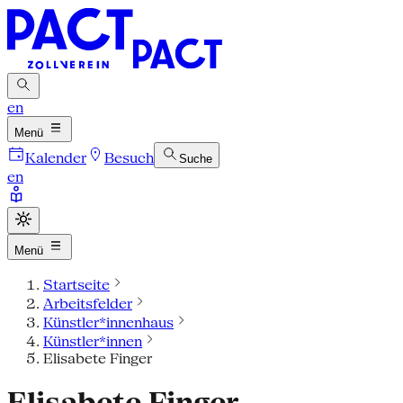
en
Menü
Kalender
Besuch
Suche
en
Menü
Startseite
Arbeitsfelder
Künstler*innenhaus
Künstler*innen
Elisabete Finger