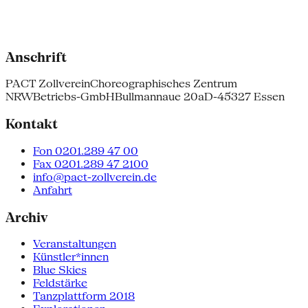
Anschrift
PACT Zollverein
Choreographisches Zentrum
NRW
Betriebs-GmbH
Bullmannaue 20a
D-45327 Essen
Kontakt
Fon 0201.289 47 00
Fax 0201.289 47 2100
info@pact-zollverein.de
Anfahrt
Archiv
Veranstaltungen
Künstler*innen
Blue Skies
Feldstärke
Tanzplattform 2018