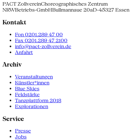
PACT Zollverein
Choreographisches Zentrum
NRW
Betriebs-GmbH
Bullmannaue 20a
D-45327 Essen
Kontakt
Fon 0201.289 47 00
Fax 0201.289 47 2100
info@pact-zollverein.de
Anfahrt
Archiv
Veranstaltungen
Künstler*innen
Blue Skies
Feldstärke
Tanzplattform 2018
Explorationen
Service
Presse
Jobs