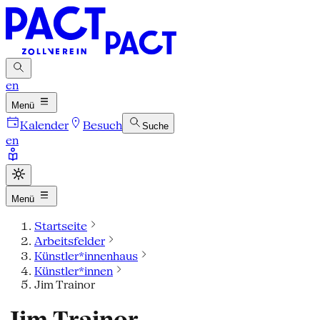
en
Menü
Kalender
Besuch
Suche
en
Menü
Startseite
Arbeitsfelder
Künstler*innenhaus
Künstler*innen
Jim Trainor