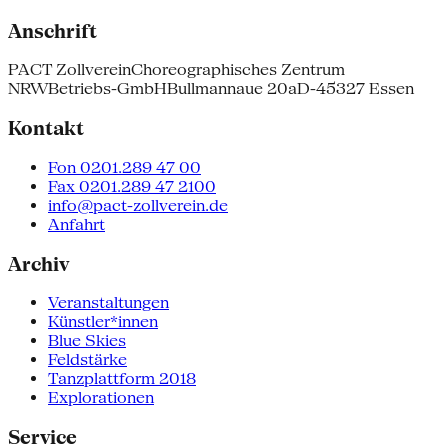
Anschrift
PACT Zollverein
Choreographisches Zentrum
NRW
Betriebs-GmbH
Bullmannaue 20a
D-45327 Essen
Kontakt
Fon 0201.289 47 00
Fax 0201.289 47 2100
info@pact-zollverein.de
Anfahrt
Archiv
Veranstaltungen
Künstler*innen
Blue Skies
Feldstärke
Tanzplattform 2018
Explorationen
Service