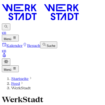
en
Menü
Kalender
Besuch
Suche
en
Menü
Startseite
Feed
WerkStadt
WerkStadt