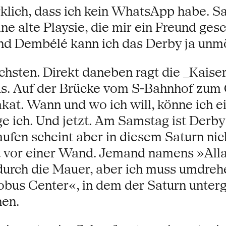
klich, dass ich kein WhatsApp habe. Sa
e alte Playsie, die mir ein Freund gesc
nd Dembélé kann ich das Derby ja unmög
höchsten. Direkt daneben ragt die _Kais
. Auf der Brücke vom S-Bahnhof zum O
t. Wann und wo ich will, könne ich ei
ge ich. Und jetzt. Am Samstag ist Derby
ufen scheint aber in diesem Saturn nich
vor einer Wand. Jemand namens »Allah
urch die Mauer, aber ich muss umdrehe
bus Center«, in dem der Saturn unterge
hen.