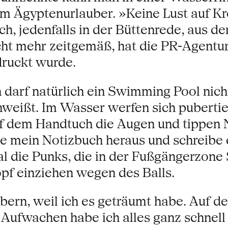
um Ägyptenurlauber. »Keine Lust auf Kr
ch, jedenfalls in der Büttenrede, aus 
ht mehr zeitgemäß, hat die PR-Agentur
druckt wurde.
rf natürlich ein Swimming Pool nicht 
eißt. Im Wasser werfen sich pubertie
 dem Handtuch die Augen und tippen Na
le mein Notizbuch heraus und schreibe 
mal die Punks, die in der Fußgängerzon
pf einziehen wegen des Balls.
lbern, weil ich es geträumt habe. Auf d
Aufwachen habe ich alles ganz schnell i