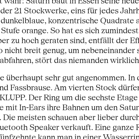
t wahr: Saturn baut in Essen seine neue
der 21 Stockwerke, eins für jedes Jahr
 dunkelblaue, konzentrische Quadrate a
 Stufe orange. So hat es sich zumindes
r zu hoch geraten sind, entfällt der Eff
so nicht breit genug, um nebeneinander
abfahren, stört das niemanden wirklich
 überhaupt sehr gut angenommen. In der
nd Fassbrause. Am vierten Stock dürfe
 KLUPP. Der Ring um die sechste Etage 
die mit In-Ears ihre Bahnen um den Satur
. Die meisten schauen aber lieber durch
uetooth Speaker verkauft. Eine ganze R
nfzehnte kann man in einer Wasserrinn