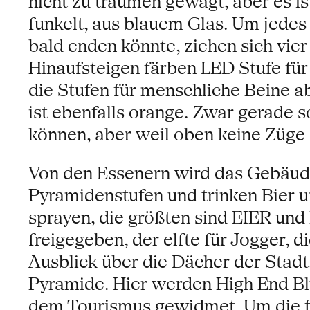
nicht zu träumen gewagt, aber es is
funkelt, aus blauem Glas. Um jedes 
bald enden könnte, ziehen sich vier
Hinaufsteigen färben LED Stufe für
die Stufen für menschliche Beine abe
ist ebenfalls orange. Zwar gerade 
können, aber weil oben keine Züge 
Von den Essenern wird das Gebäude
Pyramidenstufen und trinken Bier u
sprayen, die größten sind EIER und
freigegeben, der elfte für Jogger, 
Ausblick über die Dächer der Stadt
Pyramide. Hier werden High End Bl
dem Tourismus gewidmet. Um die fü