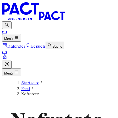
en
Menü
Kalender
Besuch
Suche
en
Menü
Startseite
Feed
Nofretete