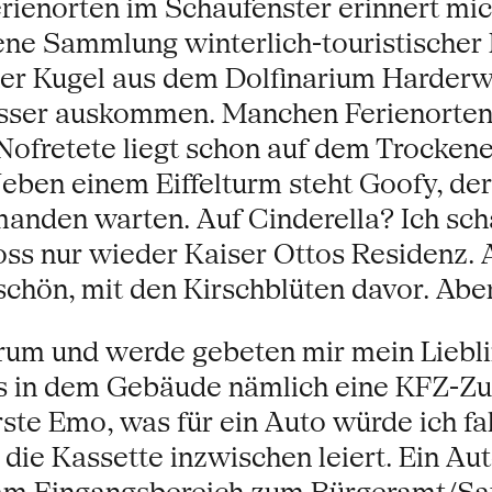
rienorten im Schaufenster erinnert mi
ene Sammlung winterlich-touristischer 
iner Kugel aus dem Dolfinarium Harderwi
ser auskommen. Manchen Ferienorten 
ofretete liegt schon auf dem Trockene
eben einem Eiffelturm steht Goofy, der
emanden warten. Auf Cinderella? Ich sc
ss nur wieder Kaiser Ottos Residenz. A
schön, mit den Kirschblüten davor. Aber 
rum und werde gebeten mir mein Liebl
 in dem Gebäude nämlich eine KFZ-Zul
ste Emo, was für ein Auto würde ich fa
 die Kassette inzwischen leiert. Ein Au