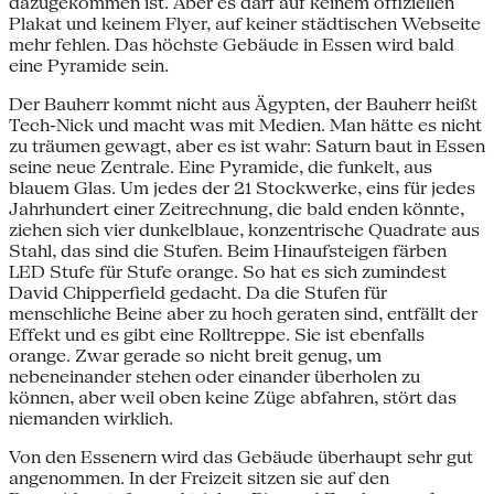
dazugekommen ist. Aber es darf auf keinem offiziellen
Plakat und keinem Flyer, auf keiner städtischen Webseite
mehr fehlen. Das höchste Gebäude in Essen wird bald
eine Pyramide sein.
Der Bauherr kommt nicht aus Ägypten, der Bauherr heißt
Tech-Nick und macht was mit Medien. Man hätte es nicht
zu träumen gewagt, aber es ist wahr: Saturn baut in Essen
seine neue Zentrale. Eine Pyramide, die funkelt, aus
blauem Glas. Um jedes der 21 Stockwerke, eins für jedes
Jahrhundert einer Zeitrechnung, die bald enden könnte,
ziehen sich vier dunkelblaue, konzentrische Quadrate aus
Stahl, das sind die Stufen. Beim Hinaufsteigen färben
LED Stufe für Stufe orange. So hat es sich zumindest
David Chipperfield gedacht. Da die Stufen für
menschliche Beine aber zu hoch geraten sind, entfällt der
Effekt und es gibt eine Rolltreppe. Sie ist ebenfalls
orange. Zwar gerade so nicht breit genug, um
nebeneinander stehen oder einander überholen zu
können, aber weil oben keine Züge abfahren, stört das
niemanden wirklich.
Von den Essenern wird das Gebäude überhaupt sehr gut
angenommen. In der Freizeit sitzen sie auf den