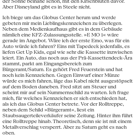
der Sonne beinahe schön, mit den Kirschblüten davor.
Aber Disneyland gibt es in Steele nicht.
Ich biege um das Globus Center herum und werde
gebeten mir mein Lieblingskennzeichen zu überlegen.
Neben dem Medienkaufhaus gibt es in dem Gebäude
nämlich eine KFZ-Zulassungsstelle. »E MO 1« wäre
gerade im Angebot. Wäre ich der erste Emo, was für ein
Auto würde ich fahren? Eins mit Tapedeck jedenfalls, es
liefen Get Up Kids, egal wie sehr die Kassette inzwischen
leiert. Ein Auto, das noch aus der Prä-Kassettendeck-Ära
stammt, parkt am Eingangsbereich zum
Bürgeramt/Saturn. Es gehört Fred Feuerstein und hat
noch kein Kennzeichen. Gegen Einwurf einer Münze
würde es mich fahren, läge das Kabel nicht ausgestöpselt
auf dem Boden daneben. Fred sitzt am Steuer und
scheint mir auf sein Nummernschild zu warten. Ich frage
mich, für welches Kennzeichen er sich entschieden hat,
als ich das Globus Center betrete. Vor der Rolltreppe,
neben dem Schild »Bürgeramt«, liest ein
Staubsaugerteileverkäufer seine Zeitung. Hinter ihm führt
eine Rolltreppe hinab. Theoretisch, denn sie ist mit einem
Metallverschlag versperrt. Aber zu Saturn geht es nach
oben.