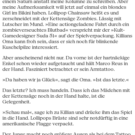
einem Saturn anstatt meine Kolumne zu schreiben. Aber
meine Aufmerksamkeit will jetzt auf einmal ein blondes
Girl im Bikini haben. Lollipop Chainsaw heißt es und
zerschneidet mit der Kettensäge Zombies. Lässig mit
Lutscher im Mund. »Eine actiongeladene Fahrt durch ein
zombieverseuchtes Blutbad« verspricht mir der »Kult-
Gamedesigner Suda 51« auf der Spielverpackung. Killians
Oma kann froh sein, dass er sich noch für blinkende
Kuschelpilze interessiert.
Aber anscheinend nicht nur. Da vorne ist der hartnäckige
Enkel schon wieder aufgetaucht und hält Marco Reus in
der Hand. Fasziniert betrachtet er sein Armtattoo.
»Da haben wir ja Glück«, sagt die Oma. »Ist das letzte.«
Das letzte? Ich muss handeln. Dass ich das Mädchen mit
der Kettensäge noch in der Hand halte, ist die
Gelegenheit.
»Schau mal«, sage ich zu Killian und drücke ihm das Spiel
in die Hand. Lollipops Brüste sind sehr notdürftig in eine
amerikanische Flagge verpackt.
Der Junge macht noch größere Augen als bei dem Tattoo