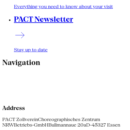
Everything you need to know about your visit
PACT Newsletter
Stay up to date
Navigation
Address
PACT Zollverein
Choreographisches Zentrum
NRW
Betriebs-GmbH
Bullmannaue 20a
D-45327 Essen