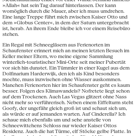
»Allah« hat sein Tag darauf hinterlassen. Der kann
womöglich durch die Mauer, aber ich muss umdrehen.
Eine lange Treppe führt mich zwischen Kaiser Otto und
dem »Globus Center«, in dem der Saturn untergebracht
ist, herab. An ihrem Ende bleibe ich vor einem Reisebüro
stehen.
Ein Regal mit Schneegläsern aus Ferienorten im
Schaufenster erinnert mich an meinen letzten Besuch im
Keller meiner Eltern, wo meine eigene Sammlung
winterlich-touristischer Mini-Orte seit meiner Pubertät
vor sich hin dunstet. Ein Tümmler in einer Kugel aus dem
Dolfinarium Harderwijk, den ich als Kind besonders
mochte, muss inzwischen ohne Wasser auskommen.
Manchen Ferienorten hier im Schaufenster geht es kaum
besser. Folgen des Klimawandels? Nofretete liegt schon
auf dem Trockenen. Auch Las Vegas glitzert ohne Nass
nicht mehr so verführerisch. Neben einem Eiffelturm steht
Goofy, der ungefähr gleich groß ist und schaut sich um,
als würde er auf jemanden warten. Auf Cinderella? Ich
schaue mich ebenfalls um und sehe anstelle von
Schneewittchens Schloss nur wieder Kaiser Ottos
Residenz. Auch die hat Türme, elf Stöcke gelbe Platte. In