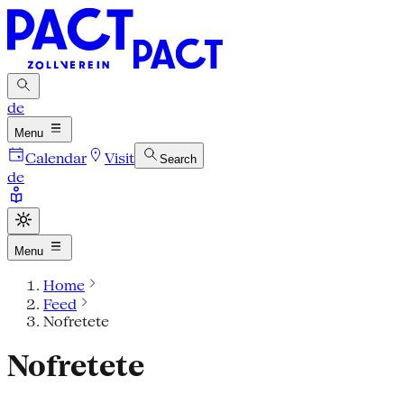
de
Menu
Calendar
Visit
Search
de
Menu
Home
Feed
Nofretete
Nofretete