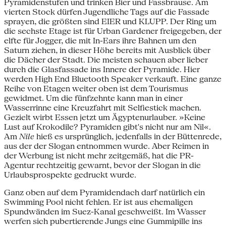
Pyramidenstufen und trinken Bier und Fassbrause. Am
vierten Stock dürfen Jugendliche Tags auf die Fassade
sprayen, die größten sind EIER und KLUPP. Der Ring um
die sechste Etage ist für Urban Gardener freigegeben, der
elfte für Jogger, die mit In-Ears ihre Bahnen um den
Saturn ziehen, in dieser Höhe bereits mit Ausblick über
die Dächer der Stadt. Die meisten schauen aber lieber
durch die Glasfassade ins Innere der Pyramide. Hier
werden High End Bluetooth Speaker verkauft. Eine ganze
Reihe von Etagen weiter oben ist dem Tourismus
gewidmet. Um die fünfzehnte kann man in einer
Wasserrinne eine Kreuzfahrt mit Selfiestick machen.
Gezielt wirbt Essen jetzt um Ägyptenurlauber. »Keine
Lust auf Krokodile? Pyramiden gibt's nicht nur am Nil«.
Am
Nile
hieß es ursprünglich, jedenfalls in der Büttenrede,
aus der der Slogan entnommen wurde. Aber Reimen in
der Werbung ist nicht mehr zeitgemäß, hat die PR-
Agentur rechtzeitig gewarnt, bevor der Slogan in die
Urlaubsprospekte gedruckt wurde.
Ganz oben auf dem Pyramidendach darf natürlich ein
Swimming Pool nicht fehlen. Er ist aus ehemaligen
Spundwänden im Suez-Kanal geschweißt. Im Wasser
werfen sich pubertierende Jungs eine Gummipille ins