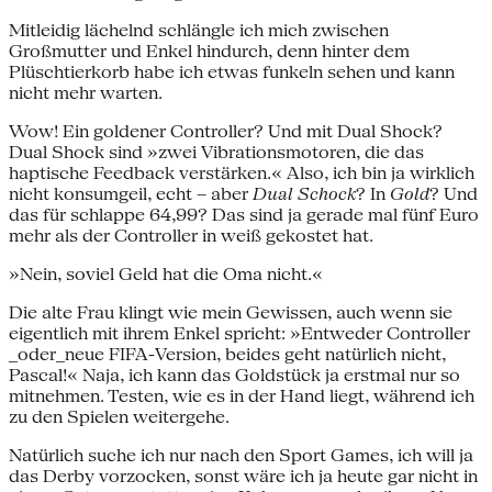
Mitleidig lächelnd schlängle ich mich zwischen
Großmutter und Enkel hindurch, denn hinter dem
Plüschtierkorb habe ich etwas funkeln sehen und kann
nicht mehr warten.
Wow! Ein goldener Controller? Und mit Dual Shock?
Dual Shock sind »zwei Vibrationsmotoren, die das
haptische Feedback verstärken.« Also, ich bin ja wirklich
nicht konsumgeil, echt – aber
Dual Schock
? In
Gold
? Und
das für schlappe 64,99? Das sind ja gerade mal fünf Euro
mehr als der Controller in weiß gekostet hat.
»Nein, soviel Geld hat die Oma nicht.«
Die alte Frau klingt wie mein Gewissen, auch wenn sie
eigentlich mit ihrem Enkel spricht: »Entweder Controller
_oder_neue FIFA-Version, beides geht natürlich nicht,
Pascal!« Naja, ich kann das Goldstück ja erstmal nur so
mitnehmen. Testen, wie es in der Hand liegt, während ich
zu den Spielen weitergehe.
Natürlich suche ich nur nach den Sport Games, ich will ja
das Derby vorzocken, sonst wäre ich ja heute gar nicht in