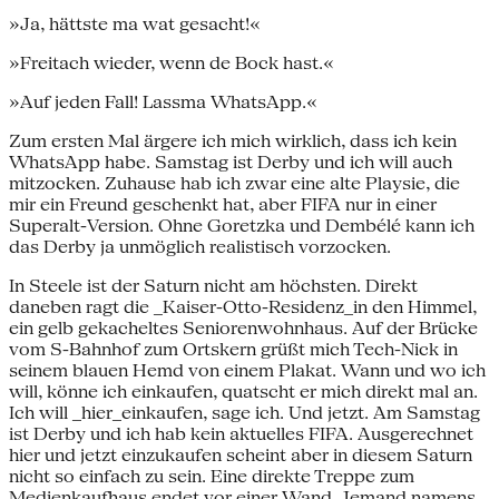
»Ja, hättste ma wat gesacht!«
»Freitach wieder, wenn de Bock hast.«
»Auf jeden Fall! Lassma WhatsApp.«
Zum ersten Mal ärgere ich mich wirklich, dass ich kein
WhatsApp habe. Samstag ist Derby und ich will auch
mitzocken. Zuhause hab ich zwar eine alte Playsie, die
mir ein Freund geschenkt hat, aber FIFA nur in einer
Superalt-Version. Ohne Goretzka und Dembélé kann ich
das Derby ja unmöglich realistisch vorzocken.
In Steele ist der Saturn nicht am höchsten. Direkt
daneben ragt die _Kaiser-Otto-Residenz_in den Himmel,
ein gelb gekacheltes Seniorenwohnhaus. Auf der Brücke
vom S-Bahnhof zum Ortskern grüßt mich Tech-Nick in
seinem blauen Hemd von einem Plakat. Wann und wo ich
will, könne ich einkaufen, quatscht er mich direkt mal an.
Ich will _hier_einkaufen, sage ich. Und jetzt. Am Samstag
ist Derby und ich hab kein aktuelles FIFA. Ausgerechnet
hier und jetzt einzukaufen scheint aber in diesem Saturn
nicht so einfach zu sein. Eine direkte Treppe zum
Medienkaufhaus endet vor einer Wand. Jemand namens