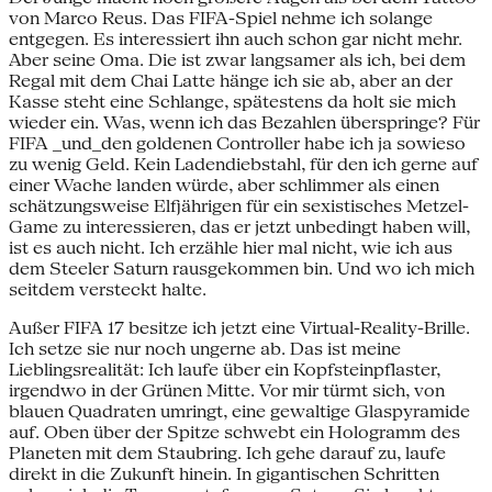
von Marco Reus. Das FIFA-Spiel nehme ich solange
entgegen. Es interessiert ihn auch schon gar nicht mehr.
Aber seine Oma. Die ist zwar langsamer als ich, bei dem
Regal mit dem Chai Latte hänge ich sie ab, aber an der
Kasse steht eine Schlange, spätestens da holt sie mich
wieder ein. Was, wenn ich das Bezahlen überspringe? Für
FIFA _und_den goldenen Controller habe ich ja sowieso
zu wenig Geld. Kein Ladendiebstahl, für den ich gerne auf
einer Wache landen würde, aber schlimmer als einen
schätzungsweise Elfjährigen für ein sexistisches Metzel-
Game zu interessieren, das er jetzt unbedingt haben will,
ist es auch nicht. Ich erzähle hier mal nicht, wie ich aus
dem Steeler Saturn rausgekommen bin. Und wo ich mich
seitdem versteckt halte.
Außer FIFA 17 besitze ich jetzt eine Virtual-Reality-Brille.
Ich setze sie nur noch ungerne ab. Das ist meine
Lieblingsrealität: Ich laufe über ein Kopfsteinpflaster,
irgendwo in der Grünen Mitte. Vor mir türmt sich, von
blauen Quadraten umringt, eine gewaltige Glaspyramide
auf. Oben über der Spitze schwebt ein Hologramm des
Planeten mit dem Staubring. Ich gehe darauf zu, laufe
direkt in die Zukunft hinein. In gigantischen Schritten