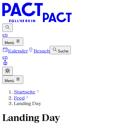
en
Menü
Kalender
Besuch
Suche
en
Menü
Startseite
Feed
Landing Day
Landing Day