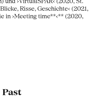
) und ›VirtualSPAR‹ (2020, St.
Blicke, Risse, Geschichte‹ (2021,
ie in ›Meeting time**‹** (2020,
 Past