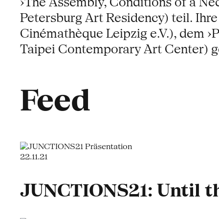
›The Assembly, Conditions of a Nec
Petersburg Art Residency) teil. Ihr
Cinémathèque Leipzig e.V.), dem ›P
Taipei Contemporary Art Center) g
Feed
22.11.21
JUNCTIONS21: Until th