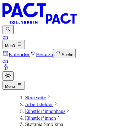
en
Menü
Kalender
Besuch
Suche
en
Menü
Startseite
Arbeitsfelder
Künstler*innenhaus
Künstler*innen
Stefania Smolkina