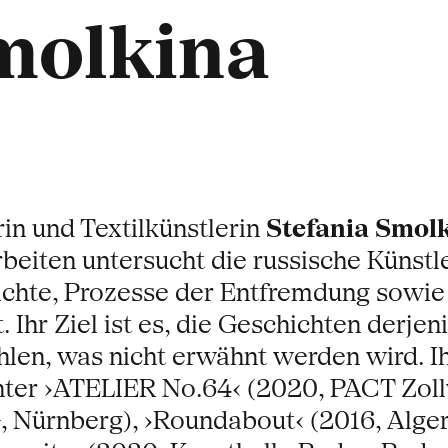
molkina
in und Textilkünstlerin
Stefania Smol
arbeiten untersucht die russische Künstl
chte, Prozesse der Entfremdung sowie 
 Ihr Ziel ist es, die Geschichten derje
hlen, was nicht erwähnt werden wird. I
ter ›ATELIER No.64‹ (2020, PACT Zollve
G, Nürnberg), ›Roundabout‹ (2016, Alge