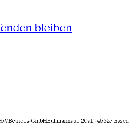
fenden bleiben
NRW
Betriebs-GmbH
Bullmannaue 20a
D-45327 Essen