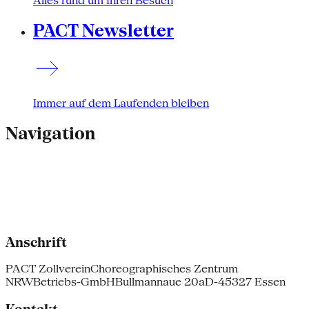
Alles rund um Ihren Besuch
PACT Newsletter
Immer auf dem Laufenden bleiben
Navigation
Anschrift
PACT Zollverein
Choreographisches Zentrum
NRW
Betriebs-GmbH
Bullmannaue 20a
D-45327 Essen