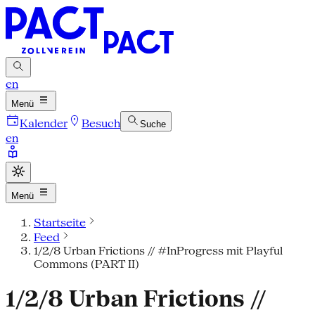
en
Menü
Kalender
Besuch
Suche
en
Menü
Startseite
Feed
1/2/8 Urban Frictions // #InProgress mit Playful
Commons (PART II)
1/2/8 Urban Frictions //