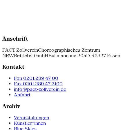
Anschrift
PACT Zollverein
Choreographisches Zentrum
NRW
Betriebs-GmbH
Bullmannaue 20a
D-45327 Essen
Kontakt
Fon 0201.289 47 00
Fax 0201.289 47 2100
info@pact-zollverein.de
Anfahrt
Archiv
Veranstaltungen
Künstler*innen
Blue Skies