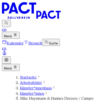
en
Menü
Kalender
Besuch
Suche
en
Menü
Startseite
Arbeitsfelder
Künstler*innenhaus
Künstler*innen
Silke Huysmans & Hannes Dereere / Campo