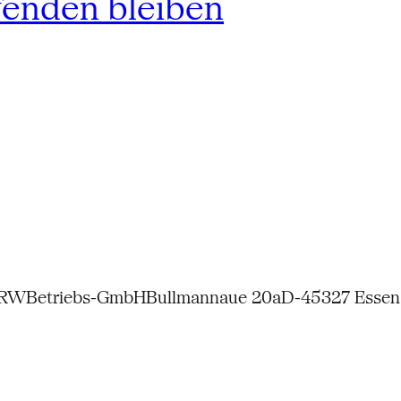
fenden bleiben
NRW
Betriebs-GmbH
Bullmannaue 20a
D-45327 Essen