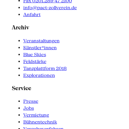
Fax 0201.289 47 2100
info@pact-zollverein.de
Anfahrt
Archiv
Veranstaltungen
Künstler*innen
Blue Skies
Feldstärke
Tanzplattform 2018
Explorationen
Service
Presse
Jobs
Vermietung
Bühnentechnik
Vergabeverfahren