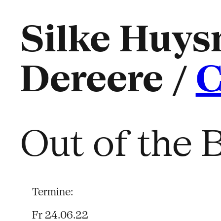
Silke Huy
Dereere /
Out of the 
Termine:
Fr 24.06.22