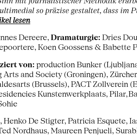
 Sinn mit journalistischer Methodik erar
timedial so präzise gestaltet, dass im Pu
kel lesen
nnes Dereere,
Dramaturgie:
Dries Dou
epoortere, Koen Goossens & Babette P
iert von:
production Bunker (Ljubljan
g Arts and Society (Groningen), Zürcher
esarts (Brussels), PACT Zollverein (Ess
residencies Kunstenwerkplaats, Pilar, B
Sohie
 Henko De Stigter, Patricia Esquete, I
Ted Nordhaus, Maureen Penjueli, Surab