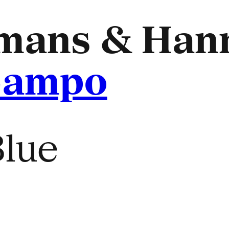
smans & Han
Campo
Blue