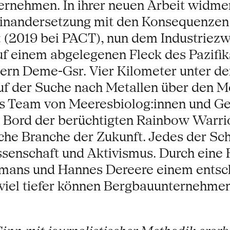
ernehmen. In ihrer neuen Arbeit widme
seinandersetzung mit den Konsequenze
‹ (2019 bei PACT), nun dem Industriezw
auf einem abgelegenen Fleck des Pazifik
rn Deme-Gsr. Vier Kilometer unter de
f der Suche nach Metallen über den M
es Team von Meeresbiolog:innen und Geo
 An Bord der berüchtigten Rainbow Warr
he Branche der Zukunft. Jedes der Schi
issenschaft und Aktivismus. Durch eine
smans und Hannes Dereere einem ents
 viel tiefer können Bergbauunternehme