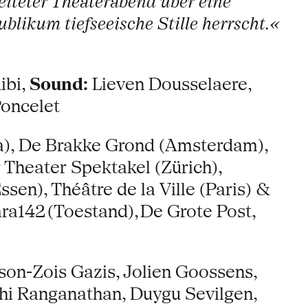
beiteter Theaterabend über eine
blikum tiefseeische Stille herrscht.«
ibi,
Sound:
Lieven Dousselaere,
oncelet
a), De Brakke Grond (Amsterdam),
 Theater Spektakel (Zürich),
en), Théâtre de la Ville (Paris) &
ara142 (Toestand), De Grote Post,
ason-Zois Gazis, Jolien Goossens,
hi Ranganathan, Duygu Sevilgen,