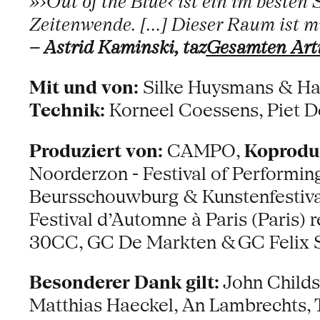
»›Out of the Blue‹ ist ein im besten
Zeitenwende. […] Dieser Raum ist mul
– Astrid Kaminski, taz
Gesamten Arti
Mit und von:
Silke Huysmans & Ha
Technik:
Korneel Coessens, Piet D
Produziert von:
CAMPO,
Koproduz
Noorderzon - Festival of Performin
Beursschouwburg & Kunstenfestivald
Festival d’Automne à Paris (Paris) 
30CC, GC De Markten & GC Felix 
Besonderer Dank gilt:
John Childs,
Matthias Haeckel, An Lambrechts, 