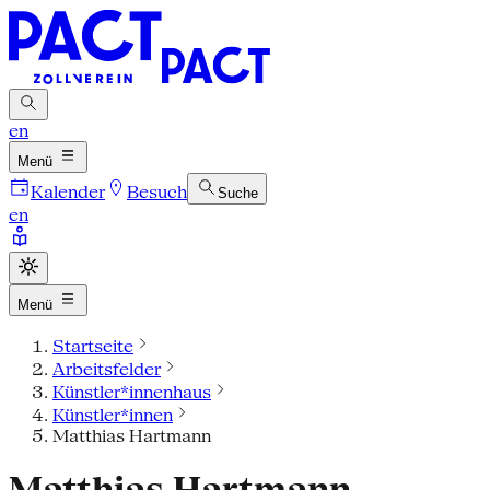
en
Menü
Kalender
Besuch
Suche
en
Menü
Startseite
Arbeitsfelder
Künstler*innenhaus
Künstler*innen
Matthias Hartmann