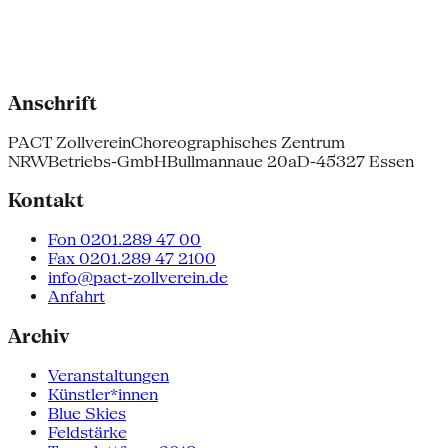
Anschrift
PACT Zollverein
Choreographisches Zentrum
NRW
Betriebs-GmbH
Bullmannaue 20a
D-45327 Essen
Kontakt
Fon 0201.289 47 00
Fax 0201.289 47 2100
info@pact-zollverein.de
Anfahrt
Archiv
Veranstaltungen
Künstler*innen
Blue Skies
Feldstärke