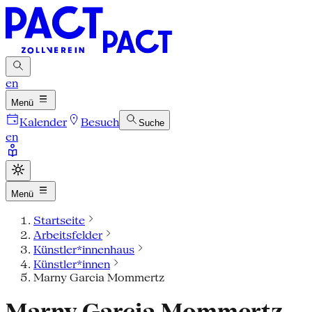
en
Menü
Kalender
Besuch
Suche
en
Menü
Startseite
Arbeitsfelder
Künstler*innenhaus
Künstler*innen
Marny Garcia Mommertz