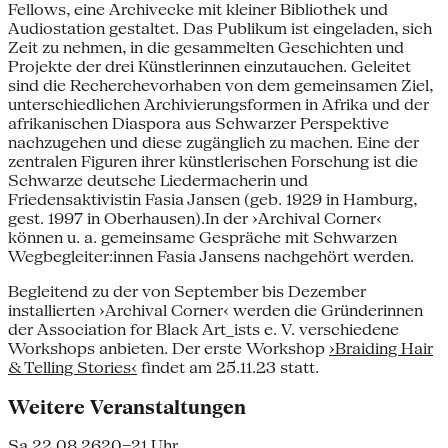
Fellows, eine Archivecke mit kleiner Bibliothek und
Audiostation gestaltet. Das Publikum ist eingeladen, sich
Zeit zu nehmen, in die gesammelten Geschichten und
Projekte der drei Künstlerinnen einzutauchen. Geleitet
sind die Recherchevorhaben von dem gemeinsamen Ziel,
unterschiedlichen Archivierungsformen in Afrika und der
afrikanischen Diaspora aus Schwarzer Perspektive
nachzugehen und diese zugänglich zu machen. Eine der
zentralen Figuren ihrer künstlerischen Forschung ist die
Schwarze deutsche Liedermacherin und
Friedensaktivistin Fasia Jansen (geb. 1929 in Hamburg,
gest. 1997 in Oberhausen).In der ›Archival Corner‹
können u. a. gemeinsame Gespräche mit Schwarzen
Wegbegleiter:innen Fasia Jansens nachgehört werden.
Begleitend zu der von September bis Dezember
installierten ›Archival Corner‹ werden die Gründerinnen
der Association for Black Art_ists e. V. verschiedene
Workshops anbieten. Der erste Workshop
›Braiding Hair
& Telling Stories‹
findet am 25.11.23 statt.
Weitere Veranstaltungen
Sa 22.08.26
20–21 Uhr