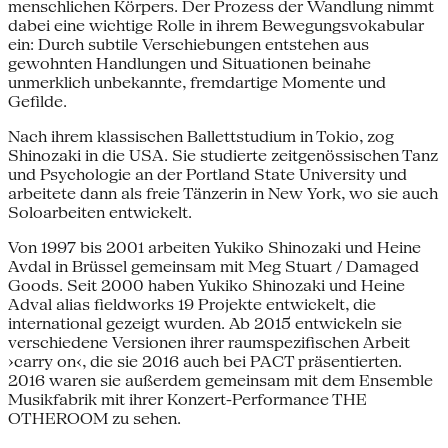
menschlichen Körpers. Der Prozess der Wandlung nimmt
dabei eine wichtige Rolle in ihrem Bewegungsvokabular
ein: Durch subtile Verschiebungen entstehen aus
gewohnten Handlungen und Situationen beinahe
unmerklich unbekannte, fremdartige Momente und
Gefilde.
Nach ihrem klassischen Ballettstudium in Tokio, zog
Shinozaki in die USA. Sie studierte zeitgenössischen Tanz
und Psychologie an der Portland State University und
arbeitete dann als freie Tänzerin in New York, wo sie auch
Soloarbeiten entwickelt.
Von 1997 bis 2001 arbeiten Yukiko Shinozaki und Heine
Avdal in Brüssel gemeinsam mit Meg Stuart / Damaged
Goods. Seit 2000 haben Yukiko Shinozaki und Heine
Adval alias fieldworks 19 Projekte entwickelt, die
international gezeigt wurden. Ab 2015 entwickeln sie
verschiedene Versionen ihrer raumspezifischen Arbeit
›carry on‹, die sie 2016 auch bei PACT präsentierten.
2016 waren sie außerdem gemeinsam mit dem Ensemble
Musikfabrik mit ihrer Konzert-Performance THE
OTHEROOM zu sehen.