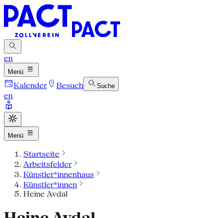
en
Menü
Kalender
Besuch
Suche
en
Menü
Startseite
Arbeitsfelder
Künstler*innenhaus
Künstler*innen
Heine Avdal