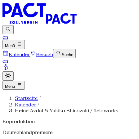
en
Menü
Kalender
Besuch
Suche
en
Menü
Startseite
Kalender
Heine Avdal & Yukiko Shinozaki / fieldworks
Koproduktion
Deutschlandpremiere