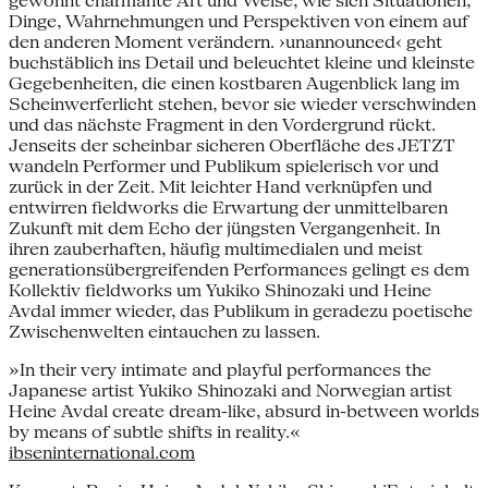
gewohnt charmante Art und Weise, wie sich Situationen,
Dinge, Wahrnehmungen und Perspektiven von einem auf
den anderen Moment verändern. ›unannounced‹ geht
buchstäblich ins Detail und beleuchtet kleine und kleinste
Gegebenheiten, die einen kostbaren Augenblick lang im
Scheinwerferlicht stehen, bevor sie wieder verschwinden
und das nächste Fragment in den Vordergrund rückt.
Jenseits der scheinbar sicheren Oberfläche des JETZT
wandeln Performer und Publikum spielerisch vor und
zurück in der Zeit. Mit leichter Hand verknüpfen und
entwirren fieldworks die Erwartung der unmittelbaren
Zukunft mit dem Echo der jüngsten Vergangenheit. In
ihren zauberhaften, häufig multimedialen und meist
generationsübergreifenden Performances gelingt es dem
Kollektiv fieldworks um Yukiko Shinozaki und Heine
Avdal immer wieder, das Publikum in geradezu poetische
Zwischenwelten eintauchen zu lassen.
»In their very intimate and playful performances the
Japanese artist Yukiko Shinozaki and Norwegian artist
Heine Avdal create dream-like, absurd in-between worlds
by means of subtle shifts in reality.«
ibseninternational.com