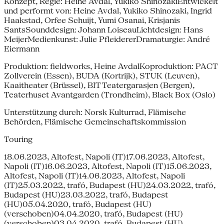
Konzept, Regie: Heine Avdal, Yukiko ShinozakiEntwickelt
und performt von: Heine Avdal, Yukiko Shinozaki, Ingrid
Haakstad, Orfee Schuijt, Yumi Osanai, Krisjanis
SantsSounddesign: Johann LoiseauLichtdesign: Hans
MeijerMedienkunst: Julie PfleidererDrama­turgie: André
Eiermann
Produktion: fieldworks, Heine AvdalKoproduktion: PACT
Zollverein (Essen), BUDA (Kortrijk), STUK (Leuven),
Kaaitheater (Brüssel), BIT Teatergarasjen (Bergen),
Teaterhuset Avantgarden (Trondheim), Black Box (Oslo)
Unterstützung durch: Norsk Kulturrad, Flämische
Behörden, Flämische Gemeinschaftskommission
Touring
18.06.2023, Altofest, Napoli (IT)17.06.2023, Altofest,
Napoli (IT)16.06.2023, Altofest, Napoli (IT)15.06.2023,
Altofest, Napoli (IT)14.06.2023, Altofest, Napoli
(IT)25.03.2022, trafó, Budapest (HU)24.03.2022, trafó,
Budapest (HU)23.03.2022, trafó, Budapest
(HU)05.04.2020, trafó, Budapest (HU)
(verschoben)04.04.2020, trafó, Budapest (HU)
(verschoben)03.04.2020, trafó, Budapest (HU)